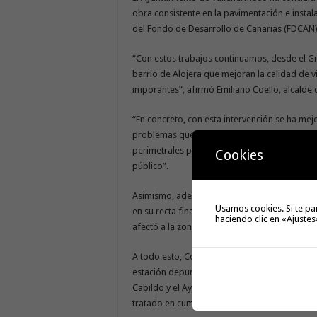
obra consistente en la pavimentación e instal
del Fondo de Desarrollo de Canarias (FDCAN)
“Con estos trabajos continuamos, desde el G
barrio de Alojera que mejoran la calidad de v
imporantes”, afirmó Emiliano Coello, alcalde
“En concreto, con esta intervención se ha mej
problemas que presentaba la zona. Entre ellos
perimetrales para mejorar la seguridad o la 
Cookies
público”.
Asimismo, adelantó que los trabajos de repa
Usamos cookies. Si te pa
en su recta final, devolviendo el espacio a la
haciendo clic en «Ajustes
afectó a la zona.
A todo esto, Coello recordó que también en A
estación depuradora de aguas residuales, incl
Cabildo y el Ayuntamiento, para la instalación 
tratado en cumplimiento con la legislación v