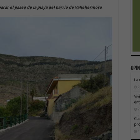
eparar el paseo de la playa del barrio de Vallehermoso
Opin
La
2
Viv
ent
2
Cui
pr
1