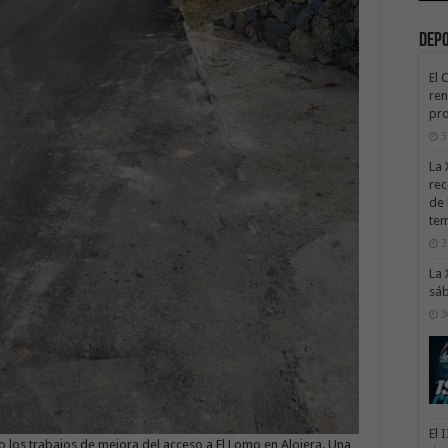
Dep
El 
ren
pro
3
La 
rec
de 
te
3
La 
sáb
3
El 
 los trabajos de mejora del acceso a El Lomo en Alojera. Una