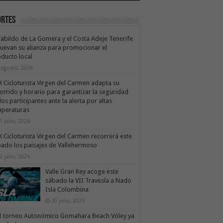
ortes
Cabildo de La Gomera y el Costa Adeje Tenerife
uevan su alianza para promocionar el
ducto local
 agosto, 2026
X Cicloturista Virgen del Carmen adapta su
orrido y horario para garantizar la seguridad
los participantes ante la alerta por altas
mperaturas
1 julio, 2026
X Cicloturista Virgen del Carmen recorrerá este
ado los paisajes de Vallehermoso
0 julio, 2026
Valle Gran Rey acoge este
sábado la VII Travesía a Nado
Isla Colombina
30 julio, 2026
II torneo Autonómico Gomahara Beach Vóley ya