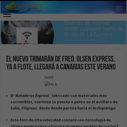
El nuevo trimarán de Fred. Olsen Express,
ya a flote, llegará a Canarias este verano
tweet
El ‘
Bañaderos Express
’, fabricado con materiales más
sostenibles, continúa su puesta a punto en el astillero de
Cebú, Filipinas, desde donde partirá hacia el Archipiélago
Este ferri de alta velocidad contará con tecnología de
última generación y ofrecerá un nuevo modelo de confort