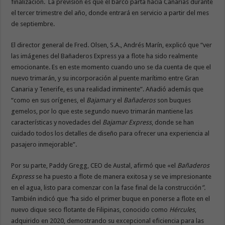
finalización. La previsión es que el barco parta hacia Canarias durante
el tercer trimestre del año, donde entrará en servicio a partir del mes
de septiembre.
El director general de Fred. Olsen, S.A., Andrés Marín, explicó que “ver
las imágenes del Bañaderos Express ya a flote ha sido realmente
emocionante. Es en este momento cuando uno se da cuenta de que el
nuevo trimarán, y su incorporación al puente marítimo entre Gran
Canaria y Tenerife, es una realidad inminente”. Añadió además que
“como en sus orígenes, el
Bajamar
y el
Bañaderos
son buques
gemelos, por lo que este segundo nuevo trimarán mantiene las
características y novedades del
Bajamar Express
, donde se han
cuidado todos los detalles de diseño para ofrecer una experiencia al
pasajero inmejorable”.
Por su parte, Paddy Gregg, CEO de Austal, afirmó que «el
Bañaderos
Express
se ha puesto a flote de manera exitosa y se ve impresionante
en el agua, listo para comenzar con la fase final de la construcción
”.
También indicó que
“
ha sido el primer buque en ponerse a flote en el
nuevo dique seco flotante de Filipinas, conocido como
Hércules
,
adquirido en 2020, demostrando su excepcional eficiencia para las