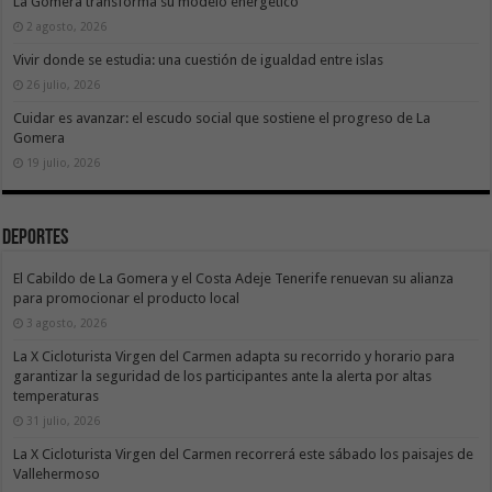
La Gomera transforma su modelo energético
2 agosto, 2026
Vivir donde se estudia: una cuestión de igualdad entre islas
26 julio, 2026
Cuidar es avanzar: el escudo social que sostiene el progreso de La
Gomera
19 julio, 2026
Deportes
El Cabildo de La Gomera y el Costa Adeje Tenerife renuevan su alianza
para promocionar el producto local
3 agosto, 2026
La X Cicloturista Virgen del Carmen adapta su recorrido y horario para
garantizar la seguridad de los participantes ante la alerta por altas
temperaturas
31 julio, 2026
La X Cicloturista Virgen del Carmen recorrerá este sábado los paisajes de
Vallehermoso