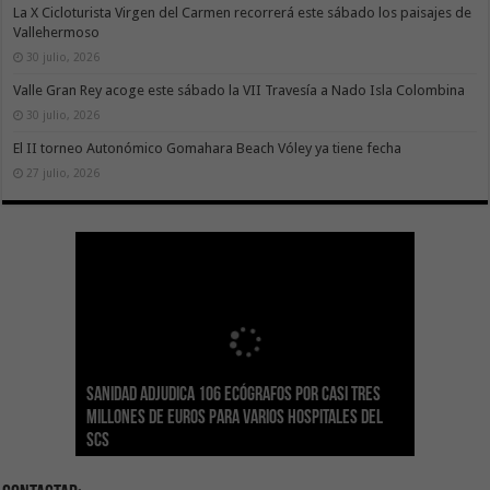
La X Cicloturista Virgen del Carmen recorrerá este sábado los paisajes de
Vallehermoso
30 julio, 2026
Valle Gran Rey acoge este sábado la VII Travesía a Nado Isla Colombina
30 julio, 2026
El II torneo Autonómico Gomahara Beach Vóley ya tiene fecha
27 julio, 2026
Sanidad adjudica 106 ecógrafos por casi tres
Gesplan logra la máxima puntuación en el
El Gobierno canario concede ayudas del
Transición Ecológica coordina con Ashotel su
Visocan incorpora 170 pisos a su parque de
Sanidad refuerza la capacidad diagnóstica de
millones de euros para varios hospitales del
Índice de Transparencia de Canarias por cuarto
POSEICAN-Pesca al sector por valor de 7,09 M€
adhesión a la Red de Refugios Climáticos de
vivienda protegida en régimen de alquiler
los centros de salud con el impulso de la
SCS
año consecutivo
tras aumentar las cuantías
Canarias
asequible de Tenerife
ecografía clínica