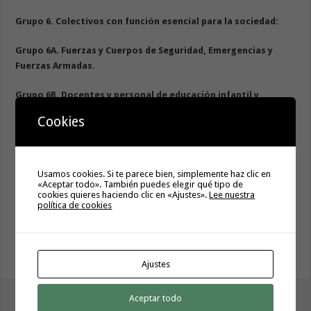
Grupo 6. Colectivos con función esencial para la sociedad:
Grupo 6A. Fuerzas y Cuerpos de Seguridad, Emergencias y
Fuerzas Armadas.
Grupo 6B. Docentes y personal de educación infantil y
educación especial.
Cookies
Grupo 6C. Docentes y personal de educación primaria y
secundaria.
Usamos cookies. Si te parece bien, simplemente haz clic en
Grupo 7. Personas con menos de 60 años con condiciones de
«Aceptar todo». También puedes elegir qué tipo de
cookies quieres haciendo clic en «Ajustes».
Lee nuestra
riesgo alto de COVID-19 grave .
política de cookies
Grupo 8. Personas de 56-59 años.
Grupo 9. Personas de 45-55 años.
Ajustes
tweet
Aceptar todo