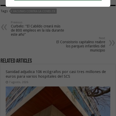
Tags
VACUNAS CONTRA LA COVID-19
Previous
Curbelo: “El Cabildo creará más
de 800 empleos en la isla durante
este año”
Next
El Consistorio capitalino reabre
los parques infantiles del
municipio
Related Articles
Sanidad adjudica 106 ecógrafos por casi tres millones de
euros para varios hospitales del SCS
7 agosto, 2026