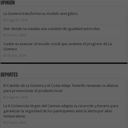
Opinión
La Gomera transforma su modelo energético
2 agosto, 2026
Vivir donde se estudia: una cuestión de igualdad entre islas
26 julio, 2026
Cuidar es avanzar: el escudo social que sostiene el progreso de La
Gomera
19 julio, 2026
Deportes
El Cabildo de La Gomera y el Costa Adeje Tenerife renuevan su alianza
para promocionar el producto local
3 agosto, 2026
La X Cicloturista Virgen del Carmen adapta su recorrido y horario para
garantizar la seguridad de los participantes ante la alerta por altas
temperaturas
31 julio, 2026