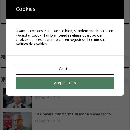
El servicio informativo itinerante de ‘La Gomera
Acompaña’ llega este lunes a Hermigua
Cookies
8 agosto, 2026
Usamos cookies. Si te parece bien, simplemente haz clic en
«Aceptar todo». También puedes elegir qué tipo de
cookies quieres haciendo clic en «Ajustes».
Lee nuestra
política de cookies
Publicidad
Ajustes
Opinión
Aceptar todo
La movilidad también construye isla
9 agosto, 2026
La Gomera transforma su modelo energético
2 agosto, 2026