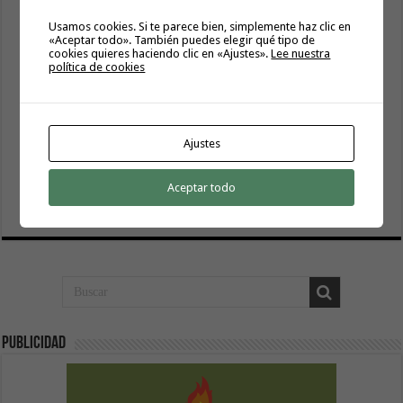
Usamos cookies. Si te parece bien, simplemente haz clic en
«Aceptar todo». También puedes elegir qué tipo de
cookies quieres haciendo clic en «Ajustes».
Lee nuestra
política de cookies
Ajustes
El Cabildo inicia la fase final de la adecuación del entorno
de La Rajita con la pavimentación de los aparcamientos
Aceptar todo
8 agosto, 2026
Publicidad