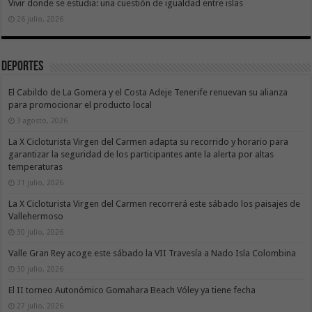
Vivir donde se estudia: una cuestión de igualdad entre islas
26 julio, 2026
Deportes
El Cabildo de La Gomera y el Costa Adeje Tenerife renuevan su alianza
para promocionar el producto local
3 agosto, 2026
La X Cicloturista Virgen del Carmen adapta su recorrido y horario para
garantizar la seguridad de los participantes ante la alerta por altas
temperaturas
31 julio, 2026
La X Cicloturista Virgen del Carmen recorrerá este sábado los paisajes de
Vallehermoso
30 julio, 2026
Valle Gran Rey acoge este sábado la VII Travesía a Nado Isla Colombina
30 julio, 2026
El II torneo Autonómico Gomahara Beach Vóley ya tiene fecha
27 julio, 2026