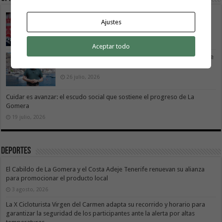
La Gomera transforma su modelo energético
Ajustes
2 agosto, 2026
Aceptar todo
Vivir donde se estudia: una cuestión de igualdad entre
islas
26 julio, 2026
Cuidar es avanzar: el escudo social que sostiene el progreso de La
Gomera
19 julio, 2026
Deportes
El Cabildo de La Gomera y el Costa Adeje Tenerife renuevan su alianza
para promocionar el producto local
3 agosto, 2026
La X Cicloturista Virgen del Carmen adapta su recorrido y horario para
garantizar la seguridad de los participantes ante la alerta por altas