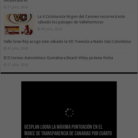
temperaturas
31 julio, 2026
La X Cicloturista Virgen del Carmen recorrerá este
sábado los paisajes de Vallehermoso
30 julio, 2026
Valle Gran Rey acoge este sábado la VII Travesía a Nado Isla Colombina
30 julio, 2026
El II torneo Autonómico Gomahara Beach Vóley ya tiene fecha
27 julio, 2026
Gesplan logra la máxima puntuación en el
El Gobierno canario concede ayudas del
Transición Ecológica coordina con Ashotel su
Visocan incorpora 170 pisos a su parque de
Sanidad refuerza la capacidad diagnóstica de
Índice de Transparencia de Canarias por cuarto
POSEICAN-Pesca al sector por valor de 7,09 M€
adhesión a la Red de Refugios Climáticos de
vivienda protegida en régimen de alquiler
los centros de salud con el impulso de la
El Gobierno de Canarias convoca el Concurso de