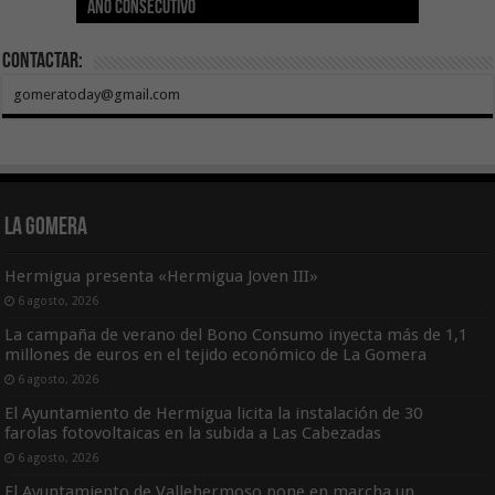
año consecutivo
tras aumentar las cuantías
Canarias
asequible de Tenerife
ecografía clínica
Sal Marina Agrocanarias 2026
Contactar:
gomeratoday@gmail.com
La Gomera
Hermigua presenta «Hermigua Joven III»
6 agosto, 2026
La campaña de verano del Bono Consumo inyecta más de 1,1
millones de euros en el tejido económico de La Gomera
6 agosto, 2026
El Ayuntamiento de Hermigua licita la instalación de 30
farolas fotovoltaicas en la subida a Las Cabezadas
6 agosto, 2026
El Ayuntamiento de Vallehermoso pone en marcha un