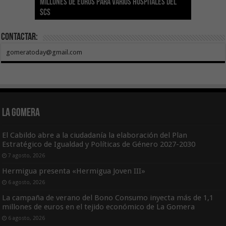
millones de euros para varios hospitales del
Índice de Transparencia de Canarias por cuarto
POSEICAN-Pesca al sector por valor de 7,09 M€
adhesión a la Red de Refugios Climáticos de
vivienda protegida en régimen de alquiler
los centros de salud con el impulso de la
SCS
año consecutivo
tras aumentar las cuantías
Canarias
asequible de Tenerife
ecografía clínica
Contactar:
gomeratoday@gmail.com
La Gomera
El Cabildo abre a la ciudadanía la elaboración del Plan
Estratégico de Igualdad y Políticas de Género 2027-2030
7 agosto, 2026
Hermigua presenta «Hermigua Joven III»
6 agosto, 2026
La campaña de verano del Bono Consumo inyecta más de 1,1
millones de euros en el tejido económico de La Gomera
6 agosto, 2026