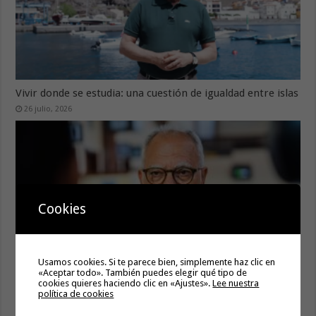
Vivir donde se estudia: una cuestión de igualdad entre islas
26 julio, 2026
Cookies
Usamos cookies. Si te parece bien, simplemente haz clic en
«Aceptar todo». También puedes elegir qué tipo de
cookies quieres haciendo clic en «Ajustes».
Lee nuestra
Cuidar es avanzar: el escudo social que sostiene el
política de cookies
progreso de La Gomera
19 julio, 2026