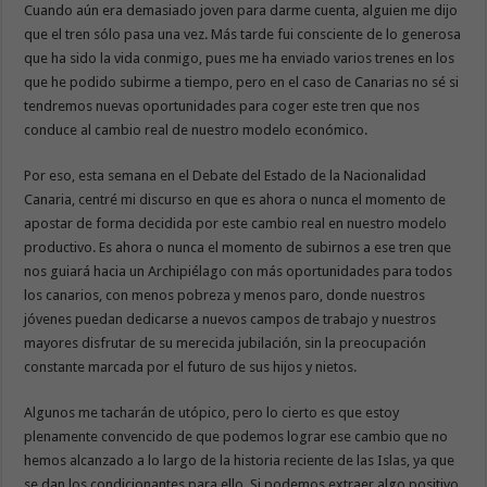
Cuando aún era demasiado joven para darme cuenta, alguien me dijo
que el tren sólo pasa una vez. Más tarde fui consciente de lo generosa
que ha sido la vida conmigo, pues me ha enviado varios trenes en los
que he podido subirme a tiempo, pero en el caso de Canarias no sé si
tendremos nuevas oportunidades para coger este tren que nos
conduce al cambio real de nuestro modelo económico.
Por eso, esta semana en el Debate del Estado de la Nacionalidad
Canaria, centré mi discurso en que es ahora o nunca el momento de
apostar de forma decidida por este cambio real en nuestro modelo
productivo. Es ahora o nunca el momento de subirnos a ese tren que
nos guiará hacia un Archipiélago con más oportunidades para todos
los canarios, con menos pobreza y menos paro, donde nuestros
jóvenes puedan dedicarse a nuevos campos de trabajo y nuestros
mayores disfrutar de su merecida jubilación, sin la preocupación
constante marcada por el futuro de sus hijos y nietos.
Algunos me tacharán de utópico, pero lo cierto es que estoy
plenamente convencido de que podemos lograr ese cambio que no
hemos alcanzado a lo largo de la historia reciente de las Islas, ya que
se dan los condicionantes para ello. Si podemos extraer algo positivo