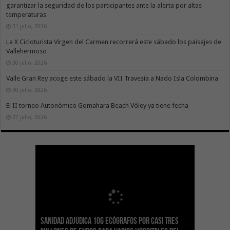
garantizar la seguridad de los participantes ante la alerta por altas
temperaturas
31 julio, 2026
La X Cicloturista Virgen del Carmen recorrerá este sábado los paisajes de
Vallehermoso
30 julio, 2026
Valle Gran Rey acoge este sábado la VII Travesía a Nado Isla Colombina
30 julio, 2026
El II torneo Autonómico Gomahara Beach Vóley ya tiene fecha
27 julio, 2026
Sanidad adjudica 106 ecógrafos por casi tres
Gesplan logra la máxima puntuación en el
El Gobierno canario concede ayudas del
Transición Ecológica coordina con Ashotel su
Visocan incorpora 170 pisos a su parque de
Sanidad refuerza la capacidad diagnóstica de