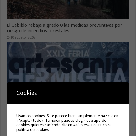
El Cabildo rebaja a grado 0 las medidas preventivas por
riesgo de incendios forestales
10 agosto, 2026
Cookies
La XXIX Feria de Artesanía de Hermigua despliega su
Usamos cookies. Si te parece bien, simplemente haz clic en
programación para los días 15 y 16 de agosto
«Aceptar todo». También puedes elegir qué tipo de
cookies quieres haciendo clic en «Ajustes».
Lee nuestra
10 agosto, 2026
política de cookies