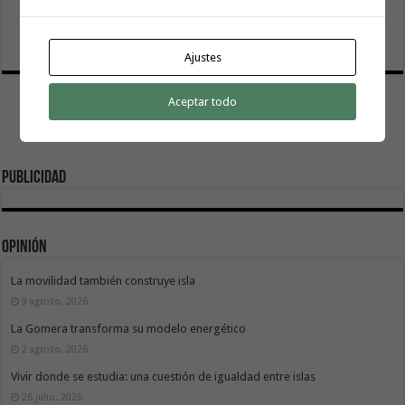
El servicio informativo itinerante de ‘La Gomera
Acompaña’ llega este lunes a Hermigua
8 agosto, 2026
Ajustes
Aceptar todo
Publicidad
Opinión
La movilidad también construye isla
9 agosto, 2026
La Gomera transforma su modelo energético
2 agosto, 2026
Vivir donde se estudia: una cuestión de igualdad entre islas
26 julio, 2026