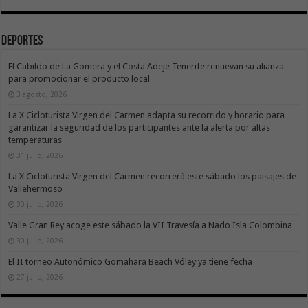
Deportes
El Cabildo de La Gomera y el Costa Adeje Tenerife renuevan su alianza
para promocionar el producto local
3 agosto, 2026
La X Cicloturista Virgen del Carmen adapta su recorrido y horario para
garantizar la seguridad de los participantes ante la alerta por altas
temperaturas
31 julio, 2026
La X Cicloturista Virgen del Carmen recorrerá este sábado los paisajes de
Vallehermoso
30 julio, 2026
Valle Gran Rey acoge este sábado la VII Travesía a Nado Isla Colombina
30 julio, 2026
El II torneo Autonómico Gomahara Beach Vóley ya tiene fecha
27 julio, 2026