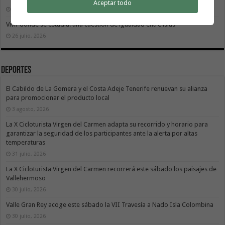
Aceptar todo
2 agosto, 2026
Vivir donde se estudia: una cuestión de igualdad entre islas
26 julio, 2026
Deportes
El Cabildo de La Gomera y el Costa Adeje Tenerife renuevan su alianza
para promocionar el producto local
3 agosto, 2026
La X Cicloturista Virgen del Carmen adapta su recorrido y horario para
garantizar la seguridad de los participantes ante la alerta por altas
temperaturas
31 julio, 2026
La X Cicloturista Virgen del Carmen recorrerá este sábado los paisajes de
Vallehermoso
30 julio, 2026
Valle Gran Rey acoge este sábado la VII Travesía a Nado Isla Colombina
30 julio, 2026