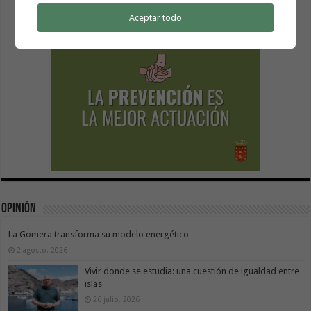
Aceptar todo
Opinión
La Gomera transforma su modelo energético
2 agosto, 2026
Vivir donde se estudia: una cuestión de igualdad entre
islas
26 julio, 2026