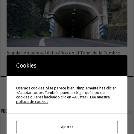
Regulación puntual del tráfico en el Túnel de la Cumbre
por trabajos de limpieza
Cookies
5 agosto, 2026
Usamos cookies. Si te parece bien, simplemente haz clic en
«Aceptar todo». También puedes elegir qué tipo de
cookies quieres haciendo clic en «Ajustes».
Lee nuestra
política de cookies
Publicidad
Ajustes