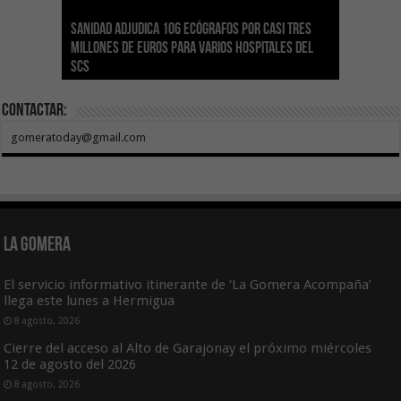
Sanidad adjudica 106 ecógrafos por casi tres
Gesplan logra la máxima puntuación en el
El Gobierno canario concede ayudas del
Transición Ecológica coordina con Ashotel su
Visocan incorpora 170 pisos a su parque de
Sanidad refuerza la capacidad diagnóstica de
millones de euros para varios hospitales del
Índice de Transparencia de Canarias por cuarto
POSEICAN-Pesca al sector por valor de 7,09 M€
adhesión a la Red de Refugios Climáticos de
vivienda protegida en régimen de alquiler
los centros de salud con el impulso de la
SCS
año consecutivo
tras aumentar las cuantías
Canarias
asequible de Tenerife
ecografía clínica
Contactar:
gomeratoday@gmail.com
La Gomera
El servicio informativo itinerante de ‘La Gomera Acompaña’
llega este lunes a Hermigua
8 agosto, 2026
Cierre del acceso al Alto de Garajonay el próximo miércoles
12 de agosto del 2026
8 agosto, 2026