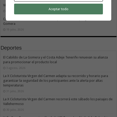
Vivir donde se estudia: una cuestión de igualdad entre islas
Aceptar todo
26 julio, 2026
Cuidar es avanzar: el escudo social que sostiene el progreso de La
Gomera
19 julio, 2026
Deportes
El Cabildo de La Gomera y el Costa Adeje Tenerife renuevan su alianza
para promocionar el producto local
3 agosto, 2026
La X Cicloturista Virgen del Carmen adapta su recorrido y horario para
garantizar la seguridad de los participantes ante la alerta por altas
temperaturas
31 julio, 2026
La X Cicloturista Virgen del Carmen recorrerá este sábado los paisajes de
Vallehermoso
30 julio, 2026