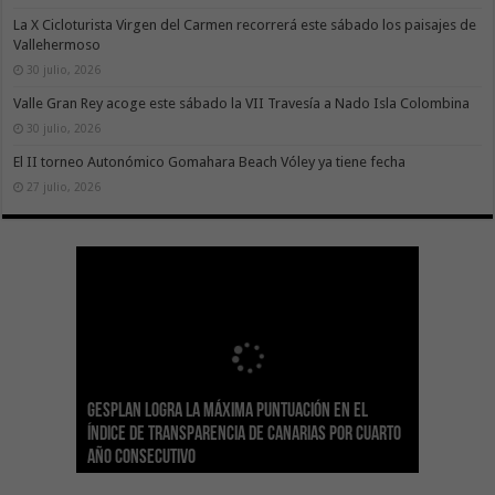
La X Cicloturista Virgen del Carmen recorrerá este sábado los paisajes de
Vallehermoso
30 julio, 2026
Valle Gran Rey acoge este sábado la VII Travesía a Nado Isla Colombina
30 julio, 2026
El II torneo Autonómico Gomahara Beach Vóley ya tiene fecha
27 julio, 2026
Gesplan logra la máxima puntuación en el
El Gobierno canario concede ayudas del
Transición Ecológica coordina con Ashotel su
Visocan incorpora 170 pisos a su parque de
Sanidad refuerza la capacidad diagnóstica de
Índice de Transparencia de Canarias por cuarto
POSEICAN-Pesca al sector por valor de 7,09 M€
adhesión a la Red de Refugios Climáticos de
vivienda protegida en régimen de alquiler
los centros de salud con el impulso de la
El Gobierno de Canarias convoca el Concurso de
año consecutivo
tras aumentar las cuantías
Canarias
asequible de Tenerife
ecografía clínica
Sal Marina Agrocanarias 2026