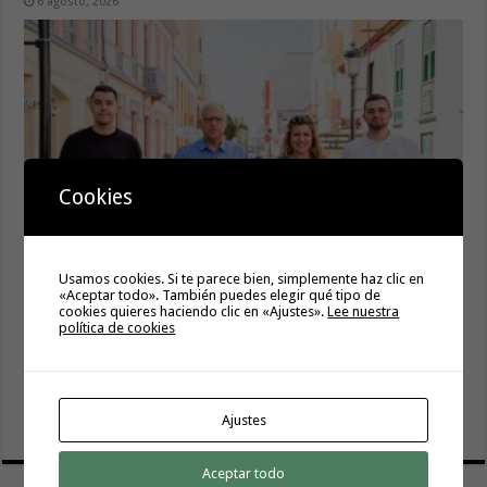
6 agosto, 2026
Cookies
La campaña de verano del Bono Consumo inyecta más de
Usamos cookies. Si te parece bien, simplemente haz clic en
1,1 millones de euros en el tejido económico de La
«Aceptar todo». También puedes elegir qué tipo de
cookies quieres haciendo clic en «Ajustes».
Lee nuestra
Gomera
política de cookies
6 agosto, 2026
El Ayuntamiento de Hermigua licita la instalación de 30
farolas fotovoltaicas en la subida a Las Cabezadas
Ajustes
6 agosto, 2026
Aceptar todo