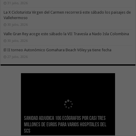
31 julio, 2026
La X Cicloturista Virgen del Carmen recorrerá este sábado los paisajes de
Vallehermoso
30 julio, 2026
Valle Gran Rey acoge este sábado la VII Travesía a Nado Isla Colombina
30 julio, 2026
El II torneo Autonómico Gomahara Beach Vóley ya tiene fecha
27 julio, 2026
Sanidad adjudica 106 ecógrafos por casi tres
Gesplan logra la máxima puntuación en el
El Gobierno canario concede ayudas del
Transición Ecológica coordina con Ashotel su
Visocan incorpora 170 pisos a su parque de
Sanidad refuerza la capacidad diagnóstica de
millones de euros para varios hospitales del
Índice de Transparencia de Canarias por cuarto
POSEICAN-Pesca al sector por valor de 7,09 M€
adhesión a la Red de Refugios Climáticos de
vivienda protegida en régimen de alquiler
los centros de salud con el impulso de la
SCS
año consecutivo
tras aumentar las cuantías
Canarias
asequible de Tenerife
ecografía clínica