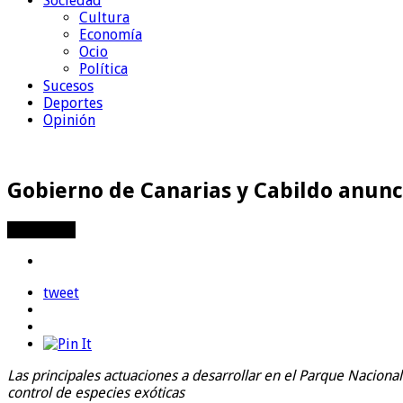
Sociedad
Cultura
Economía
Ocio
Política
Sucesos
Necesarias
Deportes
Estas
Opinión
cookies no
son
opcionales.
Son
Gobierno de Canarias y Cabildo anunc
necesarias
para que
Compartir
funcione la
web.
tweet
Estadísticas
Para que
podamos
mejorar la
Las principales actuaciones a desarrollar en el Parque Naciona
funcionalidad
control de especies exóticas
y estructura