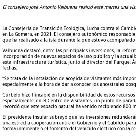
de la web, en
El consejero José Antonio Valbuena realizó este martes una vi
base a cómo
se usa la
web.
La Consejería de Transición Ecológica, Lucha contra el Cambi
en La Gomera, en 2021. El consejero autonómico responsable de
que ha realizado a la isla durante la que estuvo acompañado 
Experiencia
Para que
Valbuena destacó, entre las principales inversiones, la refor
nuestra web
incorporación de nuevos espacios de uso público y la actualiz
funcione lo
esta infraestructura turística, junto al director del Parque,
mejor posible
fechas.
durante tu
visita. Si
“Se trata de la instalación de acogida de visitantes más impo
rechaza estas
especialmente a la hora de dar a conocer los ancestrales bos
cookies,
algunas
Curbelo hizo hincapié en la disponibilidad de estos recursos
funcionalidades
especialmente, en el Centro de Visitantes, un punto de parada
desaparecerán
recordó que este espacio natural ha venido recibiendo 800 mi
de la web.
El presidente insular subrayó que las inversiones redundarán
una estrecha cooperación entre el Gobierno y el Cabildo para
forma inminente o el fomento del vehículo eléctrico con la re
Marketing