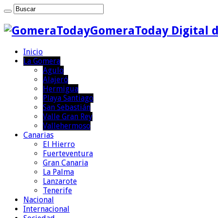
GomeraToday Digital d
Inicio
La Gomera
Agulo
Alajeró
Hermigua
Playa Santiago
San Sebastián
Valle Gran Rey
Vallehermoso
Canarias
El Hierro
Fuerteventura
Gran Canaria
La Palma
Lanzarote
Tenerife
Nacional
Internacional