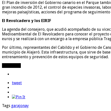
Al compartir tus
El Plan de inversión del Gobierno canario en el Parque tambi
intereses y
gran incendio de 2012, el control de especies invasoras, labo
comportamiento
mejoras paisajísticas, acciones del programa de seguimiento
mientras visitas
El Revolcadero y los EIRIF
nuestro sitio,
aumentas la
La agenda del consejero, que acudió acompañado de su vicec
posibilidad de
Medioambiental de El Revolcadero para conocer el proyecto de
ver contenido y
euros y se realizará con un encargo a la empresa pública Tra
ofertas
personalizados.
Por último, representantes del Cabildo y el Gobierno de Canar
municipio de Alajeró. Esta infraestructura, que sirve de bas
entrenamiento y prevención de estos equipos de seguridad.
Compartir
tweet
Tags
garajonay