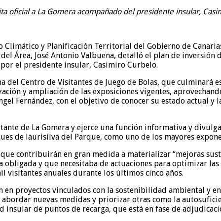
sita oficial a La Gomera acompañado del presidente insular, Casi
o Climático y Planificación Territorial del Gobierno de Canari
l Área, José Antonio Valbuena, detalló el plan de inversión de
por el presidente insular, Casimiro Curbelo.
ma del Centro de Visitantes de Juego de Bolas, que culminará es
ación y ampliación de las exposiciones vigentes, aprovechando 
 Ángel Fernández, con el objetivo de conocer su estado actual 
rtante de La Gomera y ejerce una función informativa y divulgat
ques de laurisilva del Parque, como uno de los mayores expone
 que contribuirán en gran medida a materializar “mejoras sust
 obligada y que necesitaba de actuaciones para optimizar las e
l visitantes anuales durante los últimos cinco años.
 en proyectos vinculados con la sostenibilidad ambiental y ene
 abordar nuevas medidas y priorizar otras como la autosuficien
d insular de puntos de recarga, que está en fase de adjudicaci