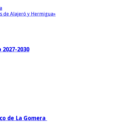
a
as de Alajeró y Hermigua»
o 2027-2030
mico de La Gomera