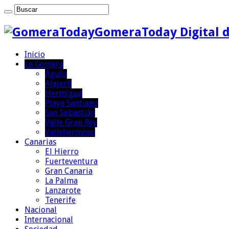
GomeraToday Digital d
Inicio
La Gomera
Agulo
Alajeró
Hermigua
Playa Santiago
San Sebastián
Valle Gran Rey
Vallehermoso
Canarias
El Hierro
Fuerteventura
Gran Canaria
La Palma
Lanzarote
Tenerife
Nacional
Internacional