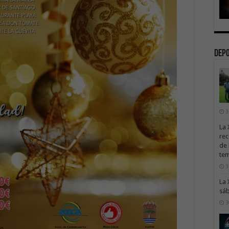
Dep
3
La 
rec
de 
te
3
La 
sáb
3