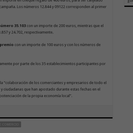
n importe en cheque regalo de 400 euros, para ser canjeado
go
ta campaña. Los números 12.844 y 09122 corresponden al primer
número 35.103
con un importe de 200 euros, mientras que el
.857 y 24.702, respectivamente.
 premio
con un importe de 100 euros y con los números de
ente.
mente por parte de los 35 establecimientos participantes por
la “colaboración de los comerciantes y empresarios de todo el
 y ciudadanas que han apostado durante estas fechas en el
otenciación de la propia economía local”.
DE COMERCIO