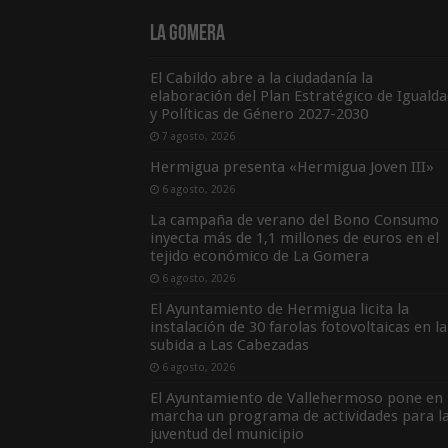
La Gomera
El Cabildo abre a la ciudadanía la
elaboración del Plan Estratégico de Igualda
y Políticas de Género 2027-2030
7 agosto, 2026
Hermigua presenta «Hermigua Joven III»
6 agosto, 2026
La campaña de verano del Bono Consumo
inyecta más de 1,1 millones de euros en el
tejido económico de La Gomera
6 agosto, 2026
El Ayuntamiento de Hermigua licita la
instalación de 30 farolas fotovoltaicas en la
subida a Las Cabezadas
6 agosto, 2026
El Ayuntamiento de Vallehermoso pone en
marcha un programa de actividades para l
juventud del municipio