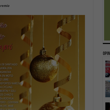
premio
Opin