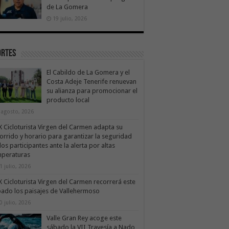
de La Gomera
19 julio, 2026
ortes
El Cabildo de La Gomera y el
Costa Adeje Tenerife renuevan
su alianza para promocionar el
producto local
 agosto, 2026
X Cicloturista Virgen del Carmen adapta su
orrido y horario para garantizar la seguridad
los participantes ante la alerta por altas
mperaturas
1 julio, 2026
X Cicloturista Virgen del Carmen recorrerá este
ado los paisajes de Vallehermoso
0 julio, 2026
Valle Gran Rey acoge este
sábado la VII Travesía a Nado