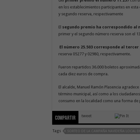
del
primer premio el número 11.257
con u
en los establecimientos participantes en es
y segundo reserva, respectivamente
El
segundo premio ha correspondido al 
primer y el segundo número reserva son el 13
El número 25.503 corresponde al tercer
reserva 05277 y 02980, respectivam
Fueron repartidos 36.000 boletos aproximada
cada diez euros de compra.
El alcalde, Manuel Ramón Plasencia agradece 
término municipal, así como a los ciudadanos
consumo en la localidad como una forma de p
tweet
Compartir
Tags
SORTEO DE LA CAMPAÑA NAVIDEÑA LOCAL 