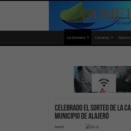
La Gomera
Canarias
Nacion
Celebrado el Sorteo de la C
municipio de Alajeró
tweet