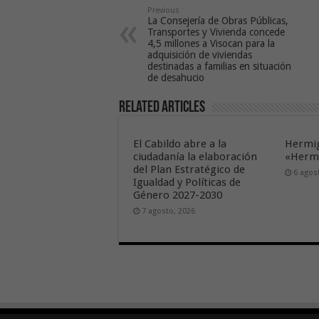
Previous
La Consejería de Obras Públicas,
Transportes y Vivienda concede
4,5 millones a Visocan para la
adquisición de viviendas
destinadas a familias en situación
de desahucio
Related Articles
El Cabildo abre a la
Hermig
ciudadanía la elaboración
«Hermi
del Plan Estratégico de
6 agos
Igualdad y Políticas de
Género 2027-2030
7 agosto, 2026