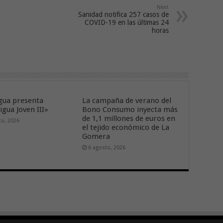
Next
Sanidad notifica 257 casos de
COVID-19 en las últimas 24
horas
ua presenta
La campaña de verano del
gua Joven III»
Bono Consumo inyecta más
de 1,1 millones de euros en
to, 2026
el tejido económico de La
Gomera
6 agosto, 2026