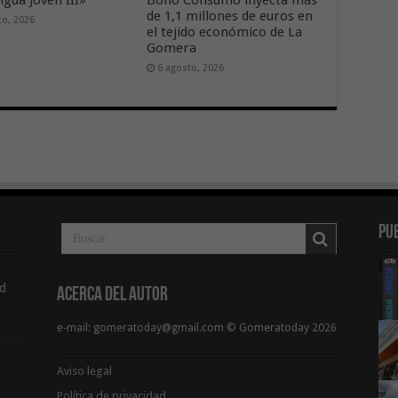
gua Joven III»
Bono Consumo inyecta más
de 1,1 millones de euros en
to, 2026
el tejido económico de La
Gomera
6 agosto, 2026
Pu
d
Acerca del Autor
e-mail: gomeratoday@gmail.com © Gomeratoday 2026
Aviso legal
Política de privacidad