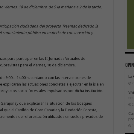
o viernes, 18 de diciembre, de 9 la mañana a 2 de la tarde,
participación ciudadana del proyecto Treemac dedicado la
del conocimiento público en materia de conservación y
zas para participar en las II Jornadas Virtuales de
Opin
, previstas para el viernes, 18 de diciembre.
La
 de 9:00 a 14:00 h. contando con las intervenciones de
2
explicarán las actuaciones concretas a ejecutar en la isla en
proyectos socio-forestales impulsados por dicha institución.
Viv
ent
Garajonay que explicarán la situación de los bosques
2
al que el Cabildo de Gran Canaria y la Fundación Foresta,
Cui
trumentos de reforestación utilizados en suelos privados de
pr
1