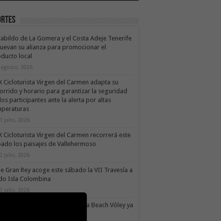
ortes
Cabildo de La Gomera y el Costa Adeje Tenerife
uevan su alianza para promocionar el
ducto local
 agosto, 2026
X Cicloturista Virgen del Carmen adapta su
orrido y horario para garantizar la seguridad
los participantes ante la alerta por altas
mperaturas
1 julio, 2026
X Cicloturista Virgen del Carmen recorrerá este
ado los paisajes de Vallehermoso
0 julio, 2026
le Gran Rey acoge este sábado la VII Travesía a
do Isla Colombina
0 julio, 2026
II torneo Autonómico Gomahara Beach Vóley ya
ne fecha