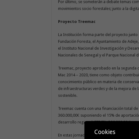
Por último, se someterán a debate temas como
movimientos socio forestales; junto a la digit
Proyecto Treemac
La Institución forma parte del proyecto junto 
Fundación Foresta, el Ayuntamiento de Adeje
el Instituto Nacional de Investigación y Desa
Nacionales de Senegal y el Parque Nacional d
Treemac, proyecto aprobado en la segunda c
Mac 2014 – 2020, tiene como objeto contribuir 
conocimiento público en materia de conservac
de infraestructuras verdes y de la mejora de 
sostenible.
Treemac cuenta con una financiación total de 
360.000,00€ suponiendo el 15% de aportación
desarrollo regional (FEDER), 306.000,00 €.
Cookies
En estas jornadas, el Cabildo de La Gomera se 