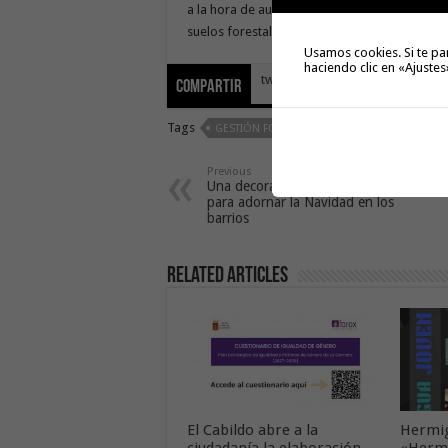
a la hora de aumentar y mantener la masa for
suelos forestales, son de titularidad privada.
Usamos cookies. Si te pa
haciendo clic en «Ajustes
tweet
Compartir
Tags
GESTIÓN FORESTAL ECOLÓGICA
Previous
Una decoración hecha a mano
para adornar la Navidad en los
barrios
Related Articles
El Cabildo abre a la
Hermig