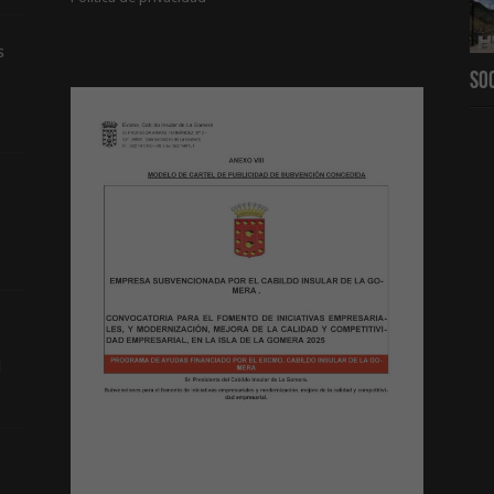
s
So
d