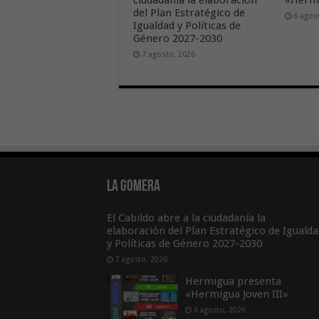
ciudadanía la elaboración
«Hermi
del Plan Estratégico de
6 agos
Igualdad y Políticas de
Género 2027-2030
7 agosto, 2026
La Gomera
El Cabildo abre a la ciudadanía la
elaboración del Plan Estratégico de Igualda
y Políticas de Género 2027-2030
7 agosto, 2026
Hermigua presenta
«Hermigua Joven III»
6 agosto, 2026