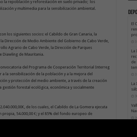
 la repoblación y reforestación en suelo privado; los
alización y multimedia para la sensibilización ambiental.
Dep
El 
ren
con los siguientes socios: el Cabildo de Gran Canaria, la
pro
, la Dirección de Medio Ambiente del Gobierno de Cabo Verde,
3
rrollo Agrario de Cabo Verde, la Dirección de Parques
La 
e Diawling de Mauritania.
rec
de 
onvocatoria del Programa de Cooperación Territorial Interreg
te
a la sensibilización de la población y a la mejora del
3
ión y protección del medio ambiente, a través de la creación
La 
la gestión forestal ecológica, económica y socialmente
sáb
3
Val
2.040.000,00€, de los cuales, el Cabildo de La Gomera ejecuta
Na
 propia, 54.000,00 €; y el 85% del fondo europeo de
3
El 
tie
centra en compartir con los asistentes participantes, los retos