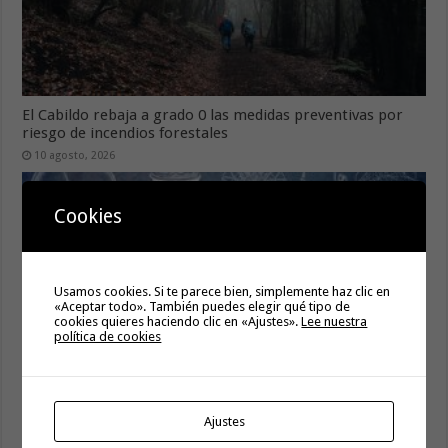
El Cabildo rebaja a grado 0 las medidas preventivas por
riesgo de incendios forestales
10 agosto, 2026
Cookies
Usamos cookies. Si te parece bien, simplemente haz clic en
«Aceptar todo». También puedes elegir qué tipo de
cookies quieres haciendo clic en «Ajustes».
Lee nuestra
política de cookies
La XXIX Feria de Artesanía de Hermigua despliega su
Ajustes
programación para los días 15 y 16 de agosto
10 agosto, 2026