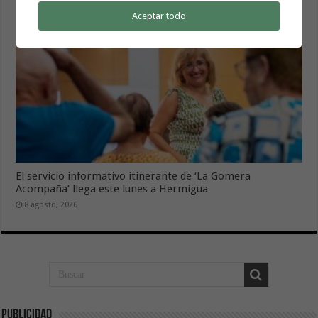
Aceptar todo
El servicio informativo itinerante de ‘La Gomera
Acompaña’ llega este lunes a Hermigua
8 agosto, 2026
Publicidad