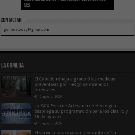
SCS
año consecutivo
tras aumentar las cuantías
Canarias
asequible de Tenerife
ecografía clínica
Contactar:
gomeratoday@gmail.com
La Gomera
El Cabildo rebaja a grado 0 las medidas
preventivas por riesgo de incendios
forestales
10 agosto, 2026
La XXIX Feria de Artesanía de Hermigua
despliega su programación para los días 15 y
16 de agosto
10 agosto, 2026
El servicio informativo itinerante de ‘La