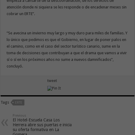
empieza a cansarse de la descoordinación, de los servicios de
atención donde ni siquiera se les responde o de encadenar meses sin
cobrar un ERTE”.
“Se avecina un invierno muy largo y muy duro para miles de familias. Y
lo único que pedimos es que el Gobierno, en lugar de poner palos en
el camino, como en el caso del sector turístico canario, sume en la
toma de decisiones que contribuyan a que el drama que vamos a vivir
sí o sí en los próximos años no sume a nuevos damnificados”,
concluyó.
tweet
Tags
ERTE
Previous
El Hotel-Escuela Casa Los
Herrera abre sus puertas e inicia
su oferta formativa en La
Gomera