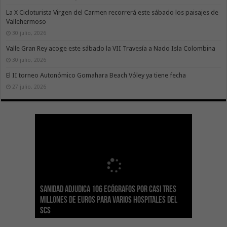
La X Cicloturista Virgen del Carmen recorrerá este sábado los paisajes de
Vallehermoso
30 julio, 2026
Valle Gran Rey acoge este sábado la VII Travesía a Nado Isla Colombina
30 julio, 2026
El II torneo Autonómico Gomahara Beach Vóley ya tiene fecha
27 julio, 2026
Sanidad adjudica 106 ecógrafos por casi tres
Gesplan logra la máxima puntuación en el
El Gobierno canario concede ayudas del
Transición Ecológica coordina con Ashotel su
Visocan incorpora 170 pisos a su parque de
Sanidad refuerza la capacidad diagnóstica de
millones de euros para varios hospitales del
Índice de Transparencia de Canarias por cuarto
POSEICAN-Pesca al sector por valor de 7,09 M€
adhesión a la Red de Refugios Climáticos de
vivienda protegida en régimen de alquiler
los centros de salud con el impulso de la
SCS
año consecutivo
tras aumentar las cuantías
Canarias
asequible de Tenerife
ecografía clínica