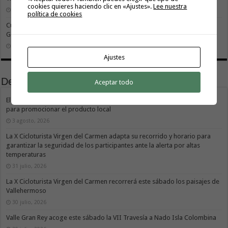
cookies quieres haciendo clic en «Ajustes».
Lee nuestra
26 julio, 2026
política de cookies
Cuidar es avanzar: el escudo social que sostiene el progreso de La
Gomera
19 julio, 2026
Ajustes
Deportes
Aceptar todo
El Cabildo de La Gomera y el Costa Adeje Tenerife renuevan su alianza
para promocionar el producto local
3 agosto, 2026
La X Cicloturista Virgen del Carmen adapta su recorrido y horario para
garantizar la seguridad de los participantes ante la alerta por altas
temperaturas
31 julio, 2026
La X Cicloturista Virgen del Carmen recorrerá este sábado los paisajes de
Vallehermoso
30 julio, 2026
Valle Gran Rey acoge este sábado la VII Travesía a Nado Isla Colombina