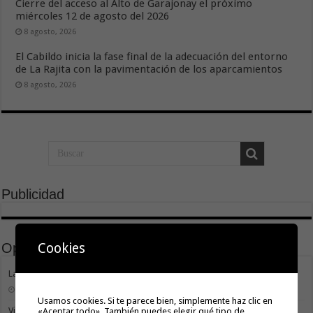
Cierre del acceso al Alto de Garajonay el próximo
miércoles 12 de agosto del 2026
8 agosto, 2026
El Cabildo inicia la fase final de la adecuación del entorno
de La Rajita con la pavimentación de los aparcamientos
8 agosto, 2026
Publicidad
Cookies
Opinión
La Gomera transforma su modelo energético
2 agosto, 2026
Usamos cookies. Si te parece bien, simplemente haz clic en
Vivir donde se estudia: una cuestión de igualdad entre islas
«Aceptar todo». También puedes elegir qué tipo de