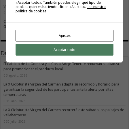
«Aceptar todo». También puedes elegir qué tipo de
Vivir donde se estudia: una cuestión de igualdad entre islas
cookies quieres haciendo clic en «Ajustes».
Lee nuestra
política de cookies
26 julio, 2026
Cuidar es avanzar: el escudo social que sostiene el progreso de La
Gomera
19 julio, 2026
Ajustes
Aceptar todo
Deportes
El Cabildo de La Gomera y el Costa Adeje Tenerife renuevan su alianza
para promocionar el producto local
3 agosto, 2026
La X Cicloturista Virgen del Carmen adapta su recorrido y horario para
garantizar la seguridad de los participantes ante la alerta por altas
temperaturas
31 julio, 2026
La X Cicloturista Virgen del Carmen recorrerá este sábado los paisajes de
Vallehermoso
30 julio, 2026