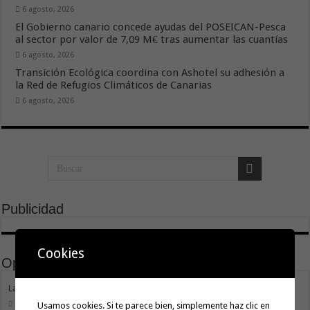
6 agosto, 2026
El Gobierno canario concede ayudas del POSEICAN-Pesca
al sector por valor de 7,09 M€ tras aumentar las cuantías
6 agosto, 2026
Transición Ecológica coordina con Ashotel su adhesión a
la Red de Refugios Climáticos de Canarias
6 agosto, 2026
Publicidad
Cookies
Opinión
La Gomera transforma su modelo energético
2 agosto, 2026
Usamos cookies. Si te parece bien, simplemente haz clic en