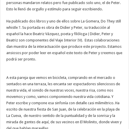
personas mandaron relatos pero fue publicado solo uno, el de Peter.
nuestra web
funcione lo
Esto le llenó de orgullo y estímulo para seguir escribiendo.
mejor posible
durante tu
visita. Si
Ha publicado dos libros y uno de ellos sobre La Gomera, Do They still
rechaza estas
whistle ?. Su portada es obra de Didier y Peter, su traducción al
cookies,
algunas
español la hace Beatriz Vázquez, poeta y filóloga ( Didier, Peter y
funcionalidades
Beatriz son componentes del Viaje Interior IV). Estas colaboraciones
desaparecerán
de la web.
dan muestra de la interactuación que produce este proyecto. Estamos
ansiosos por poder leer en español este texto de Peter y creemos que
podrá ser pronto.
Marketing
Al compartir tus
intereses y
A esta pareja que vemos en bicicleta, comprando en el mercado o
comportamiento
mientras visitas
sentados en una terraza, les encanta ser espectadores silenciosos de
nuestro sitio,
nuestra vida, el sonido de nuestras voces, nuestra risa, como nos
aumentas la
posibilidad de
movemos y como, vamos componiendo nuestra vida cotidiana. Y
ver contenido y
Peter escribe y compone esa sinfonía con detalle casi milimétrico. Ha
ofertas
personalizados.
escrito de nuestra fiesta de San Juan, de la celebración en la playa de
La Cueva, de nuestro sentido de la puntualidad y de la sonrisa y la
mirada de gentes de aquí, de sus vecinos en El Molinito, donde viven y
del que hablan maravillas.