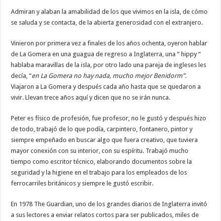
Admiran y alaban la amabilidad de los que vivimos en la isla, de cómo
Necesarias
se saluda y se contacta, de la abierta generosidad con el extranjero.
Estas
cookies no
son
Vinieron por primera vez a finales de los años ochenta, oyeron hablar
opcionales.
Son
de La Gomera en una guagua de regreso a Inglaterra, una “ hippy “
necesarias
hablaba maravillas de la isla, por otro lado una pareja de ingleses les
para que
funcione la
decía, “
en La Gomera no hay nada, mucho mejor Benidorm”
.
web.
Viajaron a La Gomera y después cada año hasta que se quedaron a
vivir. Llevan trece años aquí y dicen que no se irán nunca.
Estadísticas
Peter es físico de profesión, fue profesor, no le gustó y después hizo
Para que
podamos
de todo, trabajó de lo que podía, carpintero, fontanero, pintor y
mejorar la
siempre empeñado en buscar algo que fuera creativo, que tuviera
funcionalidad
y estructura
mayor conexión con su interior, con su espíritu. Trabajó mucho
de la web, en
tiempo como escritor técnico, elaborando documentos sobre la
base a cómo
seguridad y la higiene en el trabajo para los empleados de los
se usa la
web.
ferrocarriles británicos y siempre le gustó escribir.
En 1978 The Guardian, uno de los grandes diarios de Inglaterra invitó
Experiencia
a sus lectores a enviar relatos cortos para ser publicados, miles de
Para que