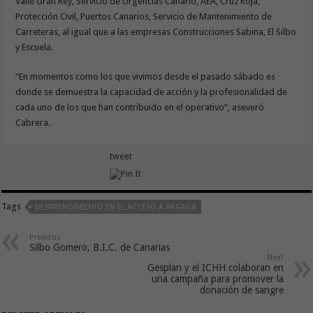
Valle Gran Rey, Servicio de Urgencias Canario, AEA, Cruz Roja,
Protección Civil, Puertos Canarios, Servicio de Mantenimiento de
Carreteras, al igual que a las empresas Construcciones Sabina, El Silbo
y Escuela.
“En momentos como los que vivimos desde el pasado sábado es
donde se demuestra la capacidad de acción y la profesionalidad de
cada uno de los que han contribuido en el operativo”, aseveró
Cabrera.
tweet
Tags
DESPRENDIMIENTO EN EL ACCESO A ARGAGA
Previous
Silbo Gomero, B.I.C. de Canarias
Next
Gesplan y el ICHH colaboran en
una campaña para promover la
donación de sangre