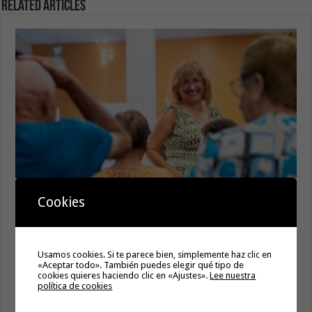
Related Articles
El servicio informativo itinerante de ‘La Gomera
Cookies
Acompaña’ llega este lunes a Hermigua
8 agosto, 2026
Cierre del acceso al Alto de Garajonay el próximo
miércoles 12 de agosto del 2026
Usamos cookies. Si te parece bien, simplemente haz clic en
«Aceptar todo». También puedes elegir qué tipo de
8 agosto, 2026
cookies quieres haciendo clic en «Ajustes».
Lee nuestra
política de cookies
El Cabildo inicia la fase final de la adecuación del entorno
de La Rajita con la pavimentación de los aparcamientos