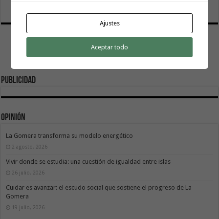
8 agosto, 2026
Ajustes
Aceptar todo
Publicidad
Opinión
La Gomera transforma su modelo energético
2 agosto, 2026
Vivir donde se estudia: una cuestión de igualdad entre islas
26 julio, 2026
Cuidar es avanzar: el escudo social que sostiene el progreso de La
Gomera
19 julio, 2026