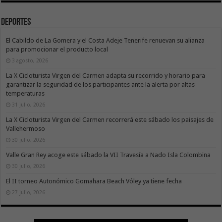
Deportes
El Cabildo de La Gomera y el Costa Adeje Tenerife renuevan su alianza
para promocionar el producto local
3 agosto, 2026
La X Cicloturista Virgen del Carmen adapta su recorrido y horario para
garantizar la seguridad de los participantes ante la alerta por altas
temperaturas
31 julio, 2026
La X Cicloturista Virgen del Carmen recorrerá este sábado los paisajes de
Vallehermoso
30 julio, 2026
Valle Gran Rey acoge este sábado la VII Travesía a Nado Isla Colombina
30 julio, 2026
El II torneo Autonómico Gomahara Beach Vóley ya tiene fecha
27 julio, 2026