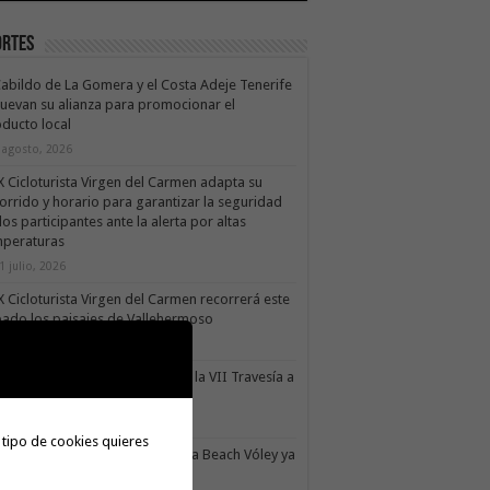
ortes
Cabildo de La Gomera y el Costa Adeje Tenerife
uevan su alianza para promocionar el
ducto local
 agosto, 2026
X Cicloturista Virgen del Carmen adapta su
orrido y horario para garantizar la seguridad
los participantes ante la alerta por altas
mperaturas
1 julio, 2026
X Cicloturista Virgen del Carmen recorrerá este
ado los paisajes de Vallehermoso
0 julio, 2026
le Gran Rey acoge este sábado la VII Travesía a
do Isla Colombina
0 julio, 2026
 tipo de cookies quieres
II torneo Autonómico Gomahara Beach Vóley ya
ne fecha