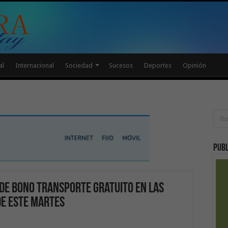
al
Internacional
Sociedad
Sucesos
Deportes
Opinión
Publ
o de bono transporte gratuito en Las
de este martes