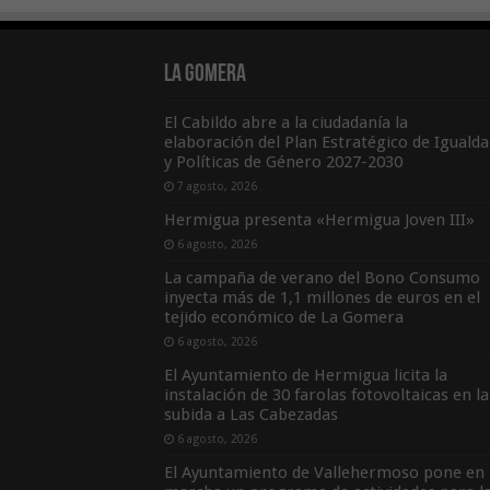
La Gomera
El Cabildo abre a la ciudadanía la
elaboración del Plan Estratégico de Igualda
y Políticas de Género 2027-2030
7 agosto, 2026
Hermigua presenta «Hermigua Joven III»
6 agosto, 2026
La campaña de verano del Bono Consumo
inyecta más de 1,1 millones de euros en el
tejido económico de La Gomera
6 agosto, 2026
El Ayuntamiento de Hermigua licita la
instalación de 30 farolas fotovoltaicas en la
subida a Las Cabezadas
6 agosto, 2026
El Ayuntamiento de Vallehermoso pone en