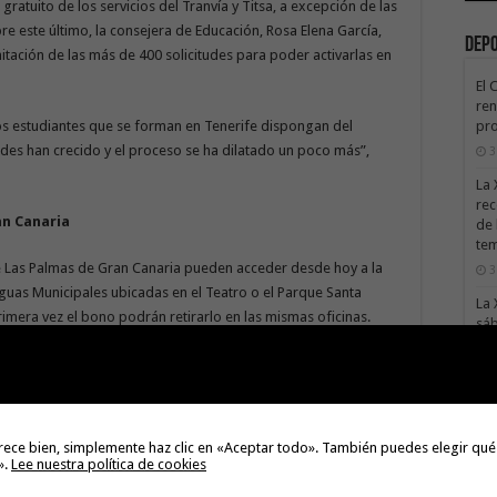
gratuito de los servicios del Tranvía y Titsa, a excepción de las
re este último, la consejera de Educación, Rosa Elena García,
Dep
mitación de las más de 400 solicitudes para poder activarlas en
El 
ren
pro
los estudiantes que se forman en Tenerife dispongan del
tudes han crecido y el proceso se ha dilatado un poco más”,
3
La 
rec
an Canaria
de 
te
de Las Palmas de Gran Canaria pueden acceder desde hoy a la
3
aguas Municipales ubicadas en el Teatro o el Parque Santa
La 
rimera vez el bono podrán retirarlo en las mismas oficinas.
sáb
3
Val
Na
3
rece bien, simplemente haz clic en «Aceptar todo». También puedes elegir qué
El 
».
Lee nuestra política de cookies
Next
tie
El sello de calidad turística