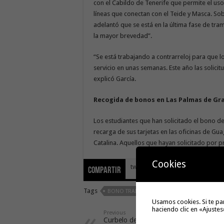
con el Cabildo de Tenerife que permite el uso 
líneas que conectan con el Teide y Masca. Sob
adelantó que se está en la última fase de tra
la mayor brevedad”.
“Se está trabajando a contrarreloj para que 
servicio en unas semanas. Este año las solici
explicó García.
Recogida de bonos en Las Palmas de Gr
Los estudiantes que han solicitado el bono 
recarga de sus tarjetas en las oficinas de Gu
Catalina. Aquellos que hayan solicitado por p
Cookies
tweet
Compartir
Tags
BONO TRANSPORTE GRATUITO
Usamos cookies. Si te pa
haciendo clic en «Ajustes
Previous
Curbelo destaca el marcado