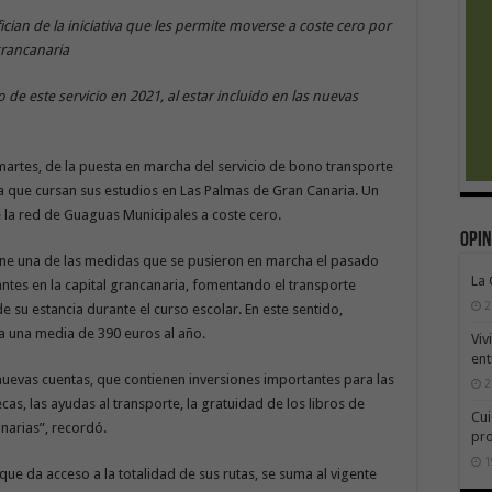
cian de la iniciativa que les permite moverse a coste cero por
 grancanaria
de este servicio en 2021, al estar incluido en las nuevas
artes, de la puesta en marcha del servicio de bono transporte
sla que cursan sus estudios en Las Palmas de Gran Canaria. Un
e la red de Guaguas Municipales a coste cero.
Opin
tiene una de las medidas que se pusieron en marcha el pasado
La
iantes en la capital grancanaria, fomentando el transporte
2
e su estancia durante el curso escolar. En este sentido,
ra una media de 390 euros al año.
Viv
ent
s nuevas cuentas, que contienen inversiones importantes para las
2
cas, las ayudas al transporte, la gratuidad de los libros de
Cui
anarias”, recordó.
pr
1
ue da acceso a la totalidad de sus rutas, se suma al vigente