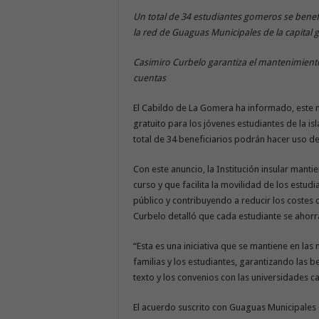
Un total de 34 estudiantes gomeros se benefi
la red de Guaguas Municipales de la capital
Casimiro Curbelo garantiza el mantenimiento 
cuentas
El Cabildo de La Gomera ha informado, este m
gratuito para los jóvenes estudiantes de la i
total de 34 beneficiarios podrán hacer uso d
Con este anuncio, la Institución insular man
curso y que facilita la movilidad de los estud
público y contribuyendo a reducir los costes d
Curbelo detalló que cada estudiante se ahor
“Esta es una iniciativa que se mantiene en la
familias y los estudiantes, garantizando las be
texto y los convenios con las universidades c
El acuerdo suscrito con Guaguas Municipales q