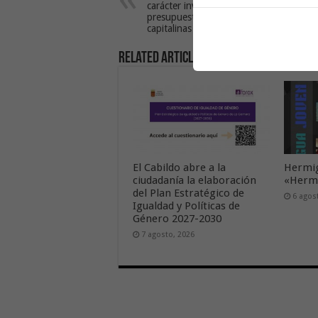
carácter inversor de los
presupuestos para las islas no
capitalinas
Related Articles
El Cabildo abre a la
Hermig
ciudadanía la elaboración
«Hermi
del Plan Estratégico de
6 agos
Igualdad y Políticas de
Género 2027-2030
7 agosto, 2026