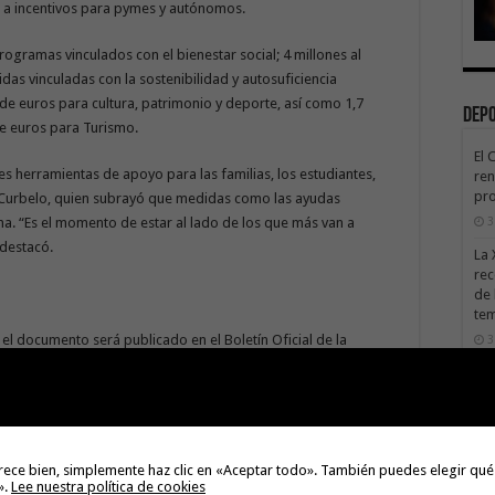
o a incentivos para pymes y autónomos.
programas vinculados con el bienestar social; 4 millones al
as vinculadas con la sostenibilidad y autosuficiencia
de euros para cultura, patrimonio y deporte, así como 1,7
Dep
 de euros para Turismo.
El 
es herramientas de apoyo para las familias, los estudiantes,
ren
pro
ó Curbelo, quien subrayó que medidas como las ayudas
3
na. “Es el momento de estar al lado de los que más van a
 destacó.
La 
rec
de 
te
 el documento será publicado en el Boletín Oficial de la
3
 su entrada en vigor a partir del 1 de enero de 2021.
La 
sáb
3
rece bien, simplemente haz clic en «Aceptar todo». También puedes elegir qué
».
Lee nuestra política de cookies