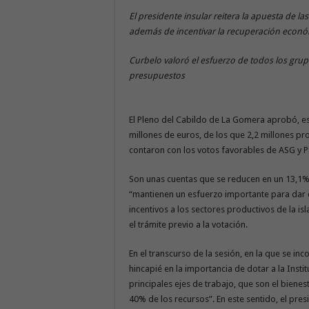
El presidente insular reitera la apuesta de la
además de incentivar la recuperación econ
Curbelo valoró el esfuerzo de todos los grup
presupuestos
El Pleno del Cabildo de La Gomera aprobó, es
millones de euros, de los que 2,2 millones 
contaron con los votos favorables de ASG y P
Son unas cuentas que se reducen en un 13,1%
“mantienen un esfuerzo importante para dar c
incentivos a los sectores productivos de la is
el trámite previo a la votación.
En el transcurso de la sesión, en la que se i
hincapié en la importancia de dotar a la Insti
principales ejes de trabajo, que son el bienes
40% de los recursos”. En este sentido, el pres