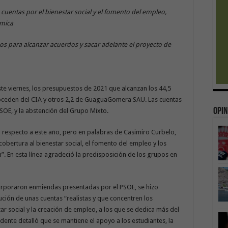
s cuentas por el bienestar social y el fomento del empleo,
ómica
os para alcanzar acuerdos y sacar adelante el proyecto de
te viernes, los presupuestos de 2021 que alcanzan los 44,5
proceden del CIA y otros 2,2 de GuaguaGomera SAU. Las cuentas
Opin
SOE, y la abstención del Grupo Mixto.
 respecto a este año, pero en palabras de Casimiro Curbelo,
obertura al bienestar social, el fomento del empleo y los
la”. En esta línea agradeció la predisposición de los grupos en
ncorporaron enmiendas presentadas por el PSOE, se hizo
tución de unas cuentas “realistas y que concentren los
tar social y la creación de empleo, a los que se dedica más del
idente detalló que se mantiene el apoyo a los estudiantes, la