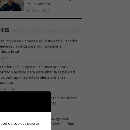
de La Gomera
19 julio, 2026
ortes
Cabildo de La Gomera y el Costa Adeje Tenerife
uevan su alianza para promocionar el
ducto local
 agosto, 2026
X Cicloturista Virgen del Carmen adapta su
orrido y horario para garantizar la seguridad
los participantes ante la alerta por altas
mperaturas
1 julio, 2026
X Cicloturista Virgen del Carmen recorrerá este
ado los paisajes de Vallehermoso
0 julio, 2026
Valle Gran Rey acoge este
 tipo de cookies quieres
sábado la VII Travesía a Nado
Isla Colombina