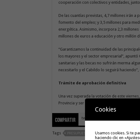
cooperación con colectivos y entidades, junt
De las cuantías previstas, 4,7 millones irán a 
fomento del empleo; y 3,5 millones para medid
energética. Asimismo, incorpora 2,3 millones 
millones de euros a educación y otro millón
“Garantizamos la continuidad de las principal
los mayores y el sector empresarial”, apunt
sanitarias y las becas no sufrirán merma algu
necesitarlo y el Cabildo lo seguirá haciendo”,
Trámite de aprobación definitiva
Una vez superada la votación de este viernes,
Provincia y ser aprobado definitivamente para
Cookies
tweet
Compartir
Tags
Usamos cookies. Si te pa
PRESUPUESTOS
haciendo clic en «Ajustes