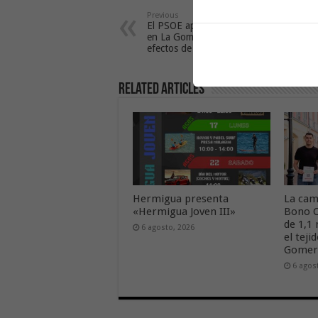
Previous
El PSOE apoya el sector cultural
en La Gomera para afrontar los
efectos de la crisis del Covid-19
Related Articles
Hermigua presenta
La cam
«Hermigua Joven III»
Bono C
de 1,1
6 agosto, 2026
el tej
Gome
6 agos