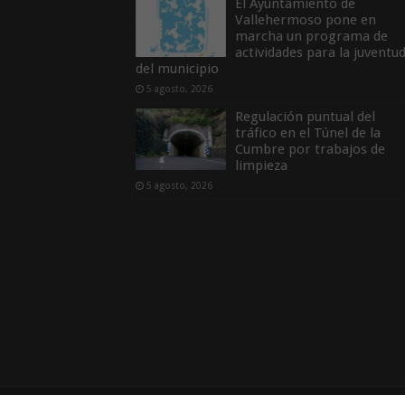
El Ayuntamiento de
Vallehermoso pone en
marcha un programa de
actividades para la juventu
del municipio
5 agosto, 2026
Regulación puntual del
tráfico en el Túnel de la
Cumbre por trabajos de
limpieza
5 agosto, 2026