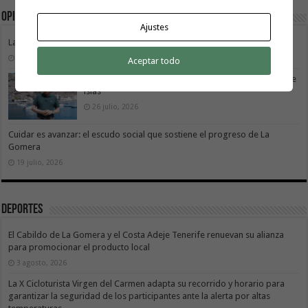
Opinión
Ajustes
La Gomera transforma su modelo energético
2 agosto, 2026
Aceptar todo
Vivir donde se estudia: una cuestión de igualdad entre
islas
26 julio, 2026
Cuidar es avanzar: el escudo social que sostiene el progreso de La
Gomera
19 julio, 2026
Deportes
El Cabildo de La Gomera y el Costa Adeje Tenerife renuevan su alianza
para promocionar el producto local
3 agosto, 2026
La X Cicloturista Virgen del Carmen adapta su recorrido y horario para
garantizar la seguridad de los participantes ante la alerta por altas