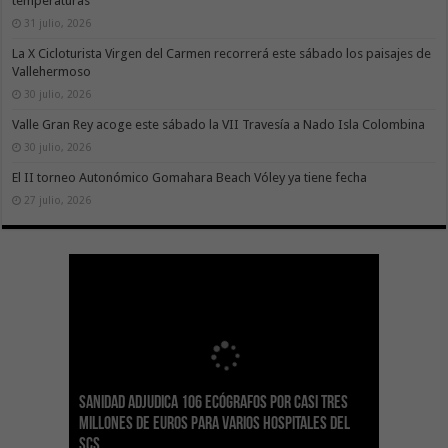
temperaturas
31 julio, 2026
La X Cicloturista Virgen del Carmen recorrerá este sábado los paisajes de
Vallehermoso
30 julio, 2026
Valle Gran Rey acoge este sábado la VII Travesía a Nado Isla Colombina
30 julio, 2026
El II torneo Autonómico Gomahara Beach Vóley ya tiene fecha
27 julio, 2026
Sanidad adjudica 106 ecógrafos por casi tres
Gesplan logra la máxima puntuación en el
El Gobierno canario concede ayudas del
Transición Ecológica coordina con Ashotel su
Visocan incorpora 170 pisos a su parque de
Sanidad refuerza la capacidad diagnóstica de
millones de euros para varios hospitales del
Índice de Transparencia de Canarias por cuarto
POSEICAN-Pesca al sector por valor de 7,09 M€
adhesión a la Red de Refugios Climáticos de
vivienda protegida en régimen de alquiler
los centros de salud con el impulso de la
SCS
año consecutivo
tras aumentar las cuantías
Canarias
asequible de Tenerife
ecografía clínica