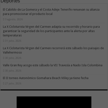
Deportes
El Cabildo de La Gomera y el Costa Adeje Tenerife renuevan su alianza
para promocionar el producto local
3 agosto, 2026
La X Cicloturista Virgen del Carmen adapta su recorrido y horario para
garantizar la seguridad de los participantes ante la alerta por altas
temperaturas
31 julio, 2026
La X Cicloturista Virgen del Carmen recorrerá este sábado los paisajes de
Vallehermoso
30 julio, 2026
Valle Gran Rey acoge este sábado la VII Travesía a Nado Isla Colombina
30 julio, 2026
El II torneo Autonómico Gomahara Beach Vóley ya tiene fecha
27 julio, 2026