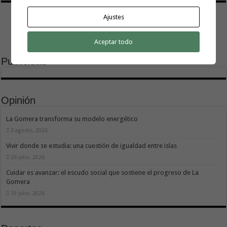
Ajustes
Aceptar todo
Publicidad
Opinión
La Gomera transforma su modelo energético
2 agosto, 2026
Vivir donde se estudia: una cuestión de igualdad entre islas
26 julio, 2026
Cuidar es avanzar: el escudo social que sostiene el progreso de La
Gomera
19 julio, 2026