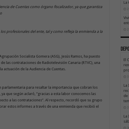
La
diencia de Cuentas como órgano fiscalizador, ya que garantiza
2
co
Viv
ent
2
los profesionales del ente, tal y como refleja la enmienda a la
Dep
 Agrupación Socialista Gomera (ASG), Jesús Ramos, ha puesto
El 
ol de las contrataciones de Radiotelevisión Canaria (RTVC), una
ren
 la actuación de la Audiencia de Cuentas.
pro
3
La 
 parlamentaria para resaltar la importancia que cobran los
rec
, ya que según aclaró, “gracias a esta labor conocemos las
de 
ecto a las contrataciones”. Al respecto, recordó que su grupo
te
rar estos informes a través de una enmienda que recibió el
3
La 
sáb
3