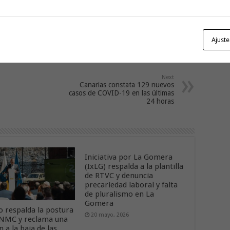
Con
del ente, el Reglamento Orgánico, la puesta en marcha del
go
e están presupuestadas en la Radio Pública.
Ajuste
Next
Canarias constata 129 nuevos
casos de COVID-19 en las últimas
24 horas
Iniciativa por La Gomera
(IxLG) respalda a la plantilla
de RTVC y denuncia
precariedad laboral y falta
de pluralismo en La
Gomera
o respalda la postura
20 mayo, 2026
CNMC y reclama una
n a la baja de las