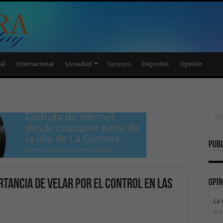
al
Internacional
Sociedad
Sucesos
Deportes
Opinión
Publ
Opin
rtancia de velar por el control en las
La 
9