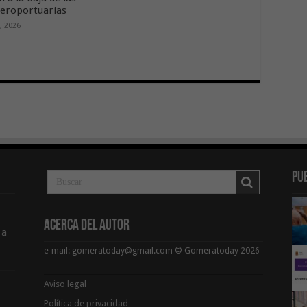
aeroportuarias
, 2026
Pu
Acerca del Autor
 a
e-mail: gomeratoday@gmail.com © Gomeratoday 2026
Aviso legal
Política de privacidad