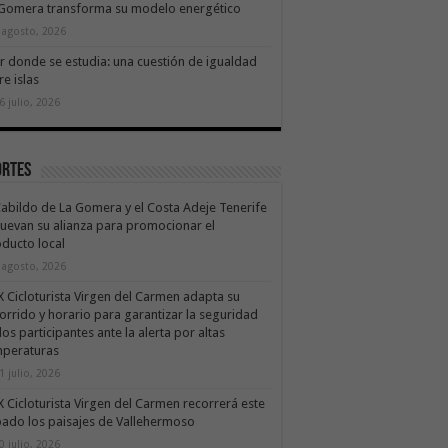
 Gomera transforma su modelo energético
 agosto, 2026
ir donde se estudia: una cuestión de igualdad
re islas
6 julio, 2026
ortes
Cabildo de La Gomera y el Costa Adeje Tenerife
uevan su alianza para promocionar el
ducto local
 agosto, 2026
X Cicloturista Virgen del Carmen adapta su
orrido y horario para garantizar la seguridad
los participantes ante la alerta por altas
mperaturas
1 julio, 2026
X Cicloturista Virgen del Carmen recorrerá este
ado los paisajes de Vallehermoso
0 julio, 2026