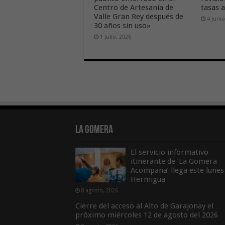
Centro de Artesanía de
tasas 
Valle Gran Rey después de
4 junio
30 años sin uso»
1 julio, 2026
La Gomera
El servicio informativo
itinerante de ‘La Gomera
Acompaña’ llega este lunes
Hermigua
8 agosto, 2026
Cierre del acceso al Alto de Garajonay el
próximo miércoles 12 de agosto del 2026