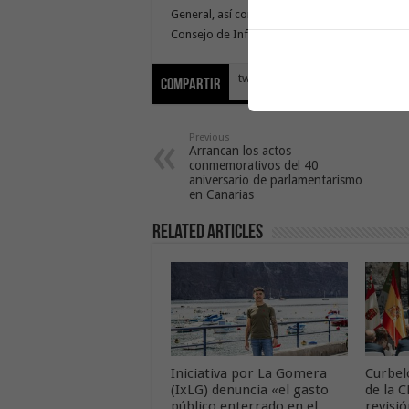
General, así como aprobar el Mandato Marco 
Consejo de Informativo y cubrir las plazas qu
tweet
Compartir
Previous
Arrancan los actos
conmemorativos del 40
aniversario de parlamentarismo
en Canarias
Related Articles
Iniciativa por La Gomera
Curbel
(IxLG) denuncia «el gasto
de la 
público enterrado en el
revisió