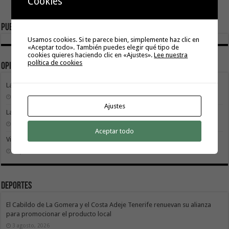
Cookies
Publicidad
Usamos cookies. Si te parece bien, simplemente haz clic en
«Aceptar todo». También puedes elegir qué tipo de
cookies quieres haciendo clic en «Ajustes».
Lee nuestra
política de cookies
Opinión
La movilidad también construye isla
9 agosto, 2026
Ajustes
La Gomera transforma su modelo energético
2 agosto, 2026
Aceptar todo
Vivir donde se estudia: una cuestión de igualdad entre islas
26 julio, 2026
Deportes
El Cabildo de La Gomera y el Costa Adeje Tenerife renuevan su alianza
para promocionar el producto local
3 agosto, 2026