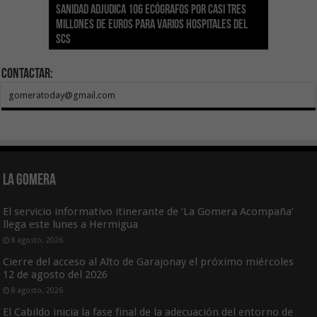
Sanidad adjudica 106 ecógrafos por casi tres
Gesplan logra la máxima puntuación en el
El Gobierno canario concede ayudas del
Transición Ecológica coordina con Ashotel su
Visocan incorpora 170 pisos a su parque de
Sanidad refuerza la capacidad diagnóstica de
millones de euros para varios hospitales del
Índice de Transparencia de Canarias por cuarto
POSEICAN-Pesca al sector por valor de 7,09 M€
adhesión a la Red de Refugios Climáticos de
vivienda protegida en régimen de alquiler
los centros de salud con el impulso de la
SCS
año consecutivo
tras aumentar las cuantías
Canarias
asequible de Tenerife
ecografía clínica
Contactar:
gomeratoday@gmail.com
La Gomera
El servicio informativo itinerante de ‘La Gomera Acompaña’
llega este lunes a Hermigua
8 agosto, 2026
Cierre del acceso al Alto de Garajonay el próximo miércoles
12 de agosto del 2026
8 agosto, 2026
El Cabildo inicia la fase final de la adecuación del entorno de