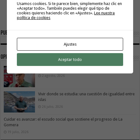
Usamos cookies. Si te parece bien, simplemente haz clic en
«Aceptar todo». También puedes elegir qué tipo de
cookies quieres haciendo clic en «Ajustes».
Lee nuestra
política de cookies
Publicidad
Ajustes
Opinión
Aceptar todo
La Gomera transforma su modelo energético
2 agosto, 2026
Vivir donde se estudia: una cuestión de igualdad entre
islas
26 julio, 2026
Cuidar es avanzar: el escudo social que sostiene el progreso de La
Gomera
19 julio, 2026