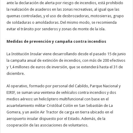
ante la declaración de alerta por riesgo de incendios, está prohibido
nuestra web
funcione lo
la realización de asaderos en las zonas recreativas, al igual que las
mejor posible
quemas controladas, y el uso de desbrozadoras, motosierras, grupo
durante tu
visita. Si
de soldaduras o amoldadoras. Del mismo modo, se recomienda
rechaza estas
evitar el tránsito por senderos y zonas de monte de la isla.
cookies,
algunas
funcionalidades
Medidas de prevención y campaña contra incendios
desaparecerán
de la web.
La Institución Insular viene desarrollando desde el pasado 15 de junio
la campaña anual de extinción de incendios, con más de 200 efectivos
Marketing
y 1,4 millones de euros de inversión, que se extenderá hasta el 31 de
Al compartir tus
diciembre.
intereses y
comportamiento
mientras visitas
Al operativo, formado por personal del Cabildo, Parque Nacional y
nuestro sitio,
EIRIF, se suman una veintena de vehículos contra incendios y dos
aumentas la
posibilidad de
medios aéreos: un helicóptero multifuncional con base en el
ver contenido y
acuartelamiento militar Cristóbal Colón en San Sebastián de La
ofertas
personalizados.
Gomera, y un avión Air Tractor de carga en tierra ubicado en el
aeropuerto insular dispuesto por el Estado. Además, de la
cooperación de las asociaciones de voluntarios.