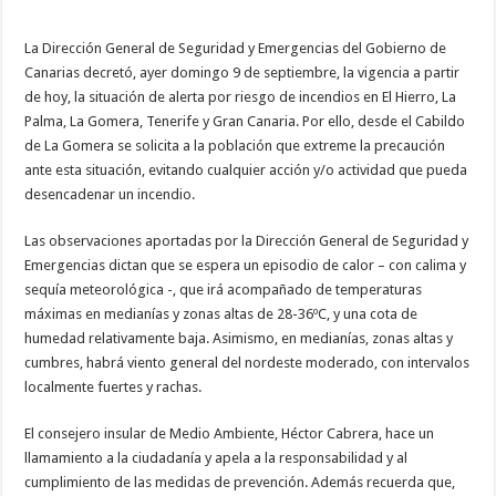
Necesarias
La Dirección General de Seguridad y Emergencias del Gobierno de
Estas
cookies no
Canarias decretó, ayer domingo 9 de septiembre, la vigencia a partir
son
de hoy, la situación de alerta por riesgo de incendios en El Hierro, La
opcionales.
Son
Palma, La Gomera, Tenerife y Gran Canaria. Por ello, desde el Cabildo
necesarias
de La Gomera se solicita a la población que extreme la precaución
para que
funcione la
ante esta situación, evitando cualquier acción y/o actividad que pueda
web.
desencadenar un incendio.
Las observaciones aportadas por la Dirección General de Seguridad y
Estadísticas
Emergencias dictan que se espera un episodio de calor – con calima y
Para que
podamos
sequía meteorológica -, que irá acompañado de temperaturas
mejorar la
máximas en medianías y zonas altas de 28-36ºC, y una cota de
funcionalidad
y estructura
humedad relativamente baja. Asimismo, en medianías, zonas altas y
de la web, en
cumbres, habrá viento general del nordeste moderado, con intervalos
base a cómo
localmente fuertes y rachas.
se usa la
web.
El consejero insular de Medio Ambiente, Héctor Cabrera, hace un
llamamiento a la ciudadanía y apela a la responsabilidad y al
Experiencia
cumplimiento de las medidas de prevención. Además recuerda que,
Para que