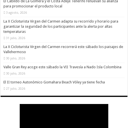
El Cabildo de La Gomera y el Costa Adeje Tenerife renuevan su alianza
para promocionar el producto local
3 agosto, 2026
La X Cicloturista Virgen del Carmen adapta su recorrido y horario para
garantizar la seguridad de los participantes ante la alerta por altas
temperaturas
31 julio, 2026
La X Cicloturista Virgen del Carmen recorrerá este sábado los paisajes de
Vallehermoso
30 julio, 2026
Valle Gran Rey acoge este sábado la VII Travesía a Nado Isla Colombina
30 julio, 2026
El II torneo Autonómico Gomahara Beach Vóley ya tiene fecha
27 julio, 2026