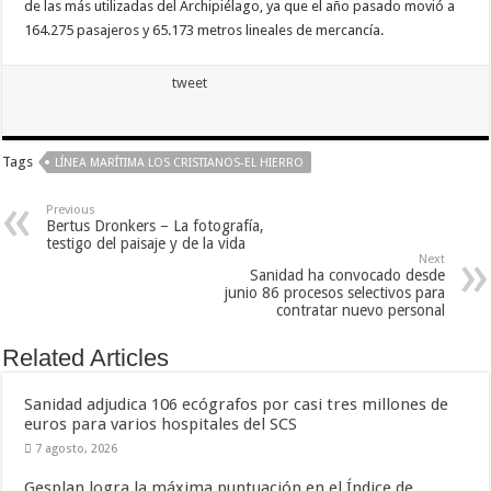
de las más utilizadas del Archipiélago, ya que el año pasado movió a
164.275 pasajeros y 65.173 metros lineales de mercancía.
tweet
Tags
LÍNEA MARÍTIMA LOS CRISTIANOS-EL HIERRO
Previous
Bertus Dronkers – La fotografía,
testigo del paisaje y de la vida
Next
Sanidad ha convocado desde
junio 86 procesos selectivos para
contratar nuevo personal
Related Articles
Sanidad adjudica 106 ecógrafos por casi tres millones de
euros para varios hospitales del SCS
7 agosto, 2026
Gesplan logra la máxima puntuación en el Índice de