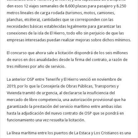
nuestra web
den esos 12 viajes semanales de 8.600 plazas para pasajero y 8.250
funcione lo
mejor posible
metros lineales de carga rodada (turismos, motos, camiones,
durante tu
planchas, etcétera), cantidades que se corresponden con las
visita. Si
necesidades básicas establecidas legalmente para garantizar las
rechaza estas
cookies,
conexiones de la isla de El Hierro, todo ello sin perjuicio de que las
algunas
empresas interesadas puedan realizar mejoras sobre dichos mínimos.
funcionalidades
desaparecerán
de la web.
El concurso que ahora sale a licitación dispondrá de los seis millones
de euros en dos anualidades desde la firma del contrato, a razón de
tres millones por año de servicio.
Marketing
Al compartir tus
intereses y
La anterior OSP entre Tenerife y El Hierro venció en noviembre de
comportamiento
2019, por lo que la Consejería de Obras Públicas, Transportes y
mientras visitas
nuestro sitio,
Vivienda tramitó de urgencia, al declararse la insuficiencia del
aumentas la
mercado de libre competencia, una autorización provisional que ha
posibilidad de
ver contenido y
garantizado la prestación del servicio marítimo entre ambas islas
ofertas
hasta la adjudicación del nuevo contrato de OSP que se pondrá en
personalizados.
funcionamiento una vez resuelta la licitación.
La línea marítima entre los puertos de La Estaca y Los Cristianos es una