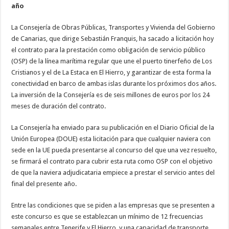
año
Necesarias
Estas
La Consejería de Obras Públicas, Transportes y Vivienda del Gobierno
cookies no
de Canarias, que dirige Sebastián Franquis, ha sacado a licitación hoy
son
opcionales.
el contrato para la prestación como obligación de servicio público
Son
(OSP) de la línea marítima regular que une el puerto tinerfeño de Los
necesarias
para que
Cristianos y el de La Estaca en El Hierro, y garantizar de esta forma la
funcione la
conectividad en barco de ambas islas durante los próximos dos años.
web.
La inversión de la Consejería es de seis millones de euros por los 24
meses de duración del contrato.
Estadísticas
Para que
La Consejería ha enviado para su publicación en el Diario Oficial de la
podamos
Unión Europea (DOUE) esta licitación para que cualquier naviera con
mejorar la
funcionalidad
sede en la UE pueda presentarse al concurso del que una vez resuelto,
y estructura
se firmará el contrato para cubrir esta ruta como OSP con el objetivo
de la web, en
base a cómo
de que la naviera adjudicataria empiece a prestar el servicio antes del
se usa la
final del presente año.
web.
Entre las condiciones que se piden a las empresas que se presenten a
este concurso es que se establezcan un mínimo de 12 frecuencias
Experiencia
Para que
semanales entre Tenerife y El Hierro, y una capacidad de transporte