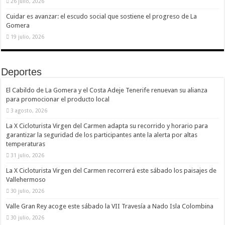
26 julio, 2026
Cuidar es avanzar: el escudo social que sostiene el progreso de La
Gomera
19 julio, 2026
Deportes
El Cabildo de La Gomera y el Costa Adeje Tenerife renuevan su alianza
para promocionar el producto local
3 agosto, 2026
La X Cicloturista Virgen del Carmen adapta su recorrido y horario para
garantizar la seguridad de los participantes ante la alerta por altas
temperaturas
31 julio, 2026
La X Cicloturista Virgen del Carmen recorrerá este sábado los paisajes de
Vallehermoso
30 julio, 2026
Valle Gran Rey acoge este sábado la VII Travesía a Nado Isla Colombina
30 julio, 2026