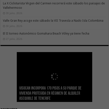
La X Cicloturista Virgen del Carmen recorrerá este sábado los paisajes de
Vallehermoso
30 julio, 2026
Valle Gran Rey acoge este sábado la VII Travesía a Nado Isla Colombina
30 julio, 2026
El II torneo Autonómico Gomahara Beach Vóley ya tiene fecha
27 julio, 2026
Visocan incorpora 170 pisos a su parque de
Sanidad refuerza la capacidad diagnóstica de
Transición despliega un sistema fotovoltaico
La ESSSCAN inicia la formación en primeros
El Gobierno de Canarias concede ayudas por
vivienda protegida en régimen de alquiler
los centros de salud con el impulso de la
El Gobierno de Canarias convoca el Concurso de
autónomo en los edificios del Parque Nacional
auxilios para árbitros deportivos dentro del
valor de 1,19M€ a las Cofradías de Pescadores
asequible de Tenerife
ecografía clínica
Sal Marina Agrocanarias 2026
del Teide
Proyecto Ganar
para sufragar sus gastos corrientes