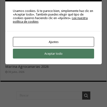
Usamos cookies. Si te parece bien, simplemente haz clic en
«Aceptar todo». También puedes elegir qué tipo de
cookies quieres haciendo clic en «Ajustes».
Lee nuestra
política de cookies
Ajustes
Sanidad refuerza la capacidad diagnóstica de los centros
de salud con el impulso de la ecografía clínica
Aceptar todo
4 agosto, 2026
El Gobierno de Canarias convoca el Concurso de Sal
Marina Agrocanarias 2026
30 julio, 2026