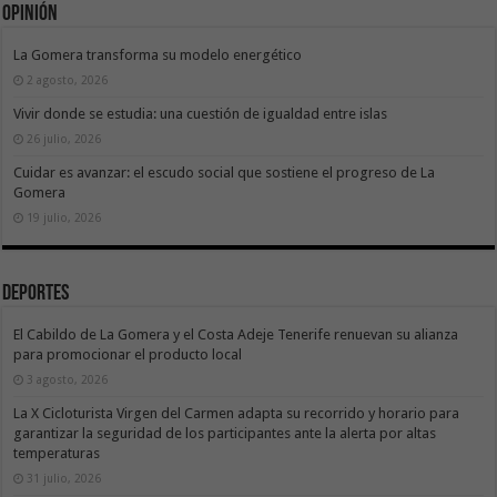
Opinión
La Gomera transforma su modelo energético
2 agosto, 2026
Vivir donde se estudia: una cuestión de igualdad entre islas
26 julio, 2026
Cuidar es avanzar: el escudo social que sostiene el progreso de La
Gomera
19 julio, 2026
Deportes
El Cabildo de La Gomera y el Costa Adeje Tenerife renuevan su alianza
para promocionar el producto local
3 agosto, 2026
La X Cicloturista Virgen del Carmen adapta su recorrido y horario para
garantizar la seguridad de los participantes ante la alerta por altas
temperaturas
31 julio, 2026