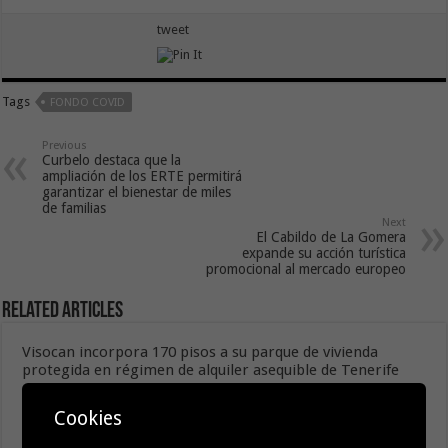
tweet
Tags
FONDO COVID
Previous
Curbelo destaca que la
ampliación de los ERTE permitirá
garantizar el bienestar de miles
de familias
Next
El Cabildo de La Gomera
expande su acción turística
promocional al mercado europeo
Related Articles
Visocan incorpora 170 pisos a su parque de vivienda
protegida en régimen de alquiler asequible de Tenerife
5 agosto, 2026
Cookies