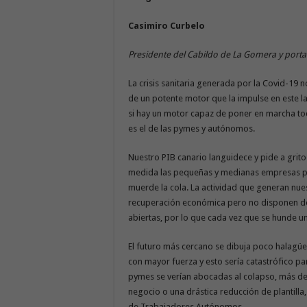
Casimiro Curbelo
Presidente del Cabildo de La Gomera y port
La crisis sanitaria generada por la Covid-19
de un potente motor que la impulse en este l
si hay un motor capaz de poner en marcha to
es el de las pymes y autónomos.
Nuestro PIB canario languidece y pide a grito
medida las pequeñas y medianas empresas per
muerde la cola. La actividad que generan nue
recuperación económica pero no disponen de l
abiertas, por lo que cada vez que se hunde un
El futuro más cercano se dibuja poco halagüe
con mayor fuerza y esto sería catastrófico pa
pymes se verían abocadas al colapso, más del
negocio o una drástica reducción de plantilla
de Trabajadores Autónomos.