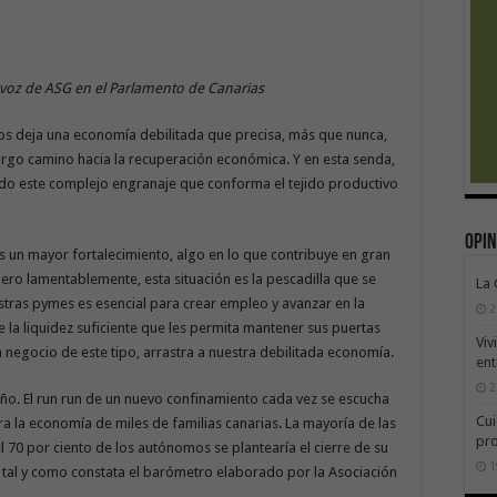
avoz de ASG en el Parlamento de Canarias
 nos deja una economía debilitada que precisa, más que nunca,
argo camino hacia la recuperación económica. Y en esta senda,
do este complejo engranaje que conforma el tejido productivo
Opin
s un mayor fortalecimiento, algo en lo que contribuye en gran
o lamentablemente, esta situación es la pescadilla que se
La
stras pymes es esencial para crear empleo y avanzar en la
2
a liquidez suficiente que les permita mantener sus puertas
Viv
 negocio de este tipo, arrastra a nuestra debilitada economía.
ent
2
ño. El run run de un nuevo confinamiento cada vez se escucha
Cui
ra la economía de miles de familias canarias. La mayoría de las
pr
 70 por ciento de los autónomos se plantearía el cierre de su
1
, tal y como constata el barómetro elaborado por la Asociación