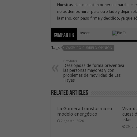
Nuestras islas necesitan poner en marcha el 
no podemos mirar para otro lado y dejar sol
la mano, con paso firme y decidido, ya que 
tweet
Compartir
Tags
CASIMIRO CURBELO OPINIÓN
Previous
Desalojadas de forma preventiva
las personas mayores y con
problemas de movilidad de Las
Hayas
Related Articles
La Gomera transforma su
Vivir d
modelo energético
cuesti
islas
2 agosto, 2026
26 juli