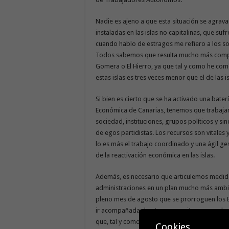
Nadie es ajeno a que esta situación se agrav
instaladas en las islas no capitalinas, que suf
cuando hablo de estragos me refiero a los sob
Todos sabemos que resulta mucho más compli
Gomera o El Hierro, ya que tal y como he co
estas islas es tres veces menor que el de las is
Si bien es cierto que se ha activado una bate
Económica de Canarias, tenemos que trabajar
sociedad, instituciones, grupos políticos y sin
de egos partidistas. Los recursos son vitales 
lo es más el trabajo coordinado y una ágil g
de la reactivación económica en las islas.
Además, es necesario que articulemos medida
administraciones en un plan mucho más amb
pleno mes de agosto que se prorroguen los 
ir acompañada de otras que eviten que cada d
que, tal y como he comentado, demandan una 
Cookies