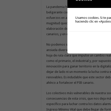
La pandemia ha golpeado con dureza a todos
beligerante con el turismo. El Gobierno canar
Usamos cookies. Si te pa
esfuerzos en activar medidas que supongan un 
haciendo clic en «Ajustes
magnitud queda en evidencia nuestra gran depe
elaboración de un plan turístico especial y si
canarios, y en especial de aquellas familias
No podemos seguir dependiendo exclusivamente
ansiada diversificación económica. Una nece
hoja de ruta clara que impulse un cambio re
como el primario, el industrial y, por supuesto
innovación para ganar territorio en la digitali
dejar de lado ni un momento la lucha contra el
renovables. Es indudable que este sector debe
ahínco a fortalecer el PIB canario.
Los colectivos más vulnerables de nuestra so
consecuencias de esta crisis, que nos deja m
específico para luchar contra los datos alar
Ingreso Mínimo Vital que debe llegar de forma