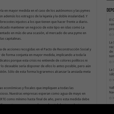
Dep
aría en mayor medida en el caso de los autónomos y las pymes
ren además los estragos de la lejanía y la doble insularidad. Y
El 
recostes injustos a los que tienen que hacer frente a diario.
ren
cado mantener un negocio de este tipo en islas como La
pro
mentado en más de una ocasión, el mercado de una pyme en
3
las capitalinas.
La 
rec
ría de acciones recogidas en el Pacto de Reconstrucción Social y
de 
 de forma conjunta en mayor medida, implicando a toda la
te
dicatos porque esta crisis no entiende de colores políticos ni
3
y lo deseable sería disponer de ellos lo antes posible, pero aún
La 
estión. Sólo de esta forma lograremos alcanzar la ansiada meta
sáb
3
Val
s económicas y fiscales que impliquen a todas las
Na
icioso. Nuestras empresas esperan como agua de mayo en
3
ERTE como mínimo hasta final de año, pero esta medida debe
ía nuestros negocios cuelguen el cartel de cierre. Acciones
El 
tie
estrategia coordinada y conjunta a todos los niveles.