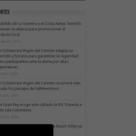
ortes
Cabildo de La Gomera y el Costa Adeje Tenerife
uevan su alianza para promocionar el
ducto local
 agosto, 2026
X Cicloturista Virgen del Carmen adapta su
orrido y horario para garantizar la seguridad
los participantes ante la alerta por altas
mperaturas
1 julio, 2026
X Cicloturista Virgen del Carmen recorrerá este
ado los paisajes de Vallehermoso
0 julio, 2026
le Gran Rey acoge este sábado la VII Travesía a
do Isla Colombina
0 julio, 2026
II torneo Autonómico Gomahara Beach Vóley ya
ne fecha