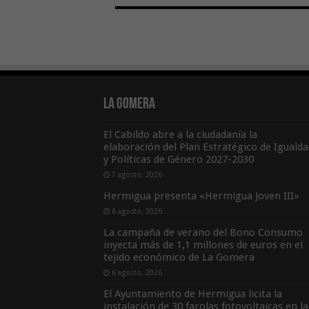
La Gomera
El Cabildo abre a la ciudadanía la
elaboración del Plan Estratégico de Igualda
y Políticas de Género 2027-2030
7 agosto, 2026
Hermigua presenta «Hermigua Joven III»
6 agosto, 2026
La campaña de verano del Bono Consumo
inyecta más de 1,1 millones de euros en el
tejido económico de La Gomera
6 agosto, 2026
El Ayuntamiento de Hermigua licita la
instalación de 30 farolas fotovoltaicas en la