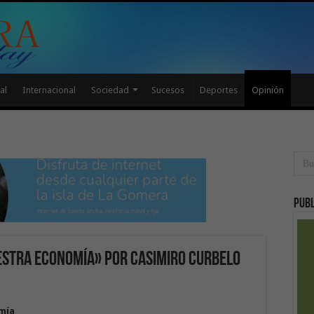
al
Internacional
Sociedad
Sucesos
Deportes
Opinión
Publ
estra economía» por Casimiro Curbelo
omía