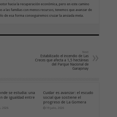
motor hacia la recuperación económica, pero en este camino
as a las familias con menos recursos, tenemos que avanzar de
sólo de esa forma conseguiremos cruzar la ansiada meta.
Next
Estabilizado el incendio de Las
Creces que afecta a 1,5 hectáreas
del Parque Nacional de
Garajonay
onde se estudia: una
Cuidar es avanzar: el escudo
ón de igualdad entre
social que sostiene el
progreso de La Gomera
o, 2026
19 julio, 2026