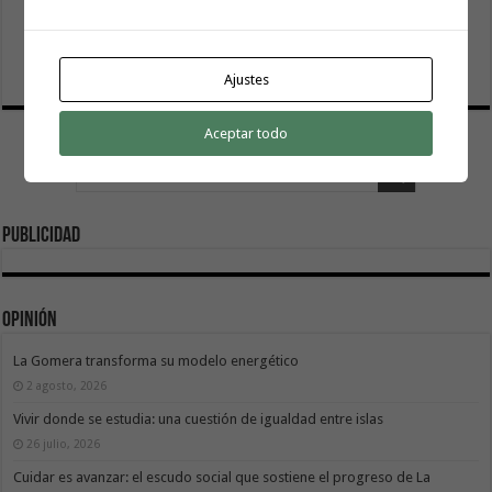
El Cabildo inicia la fase final de la adecuación del entorno
de La Rajita con la pavimentación de los aparcamientos
8 agosto, 2026
Ajustes
Aceptar todo
Publicidad
Opinión
La Gomera transforma su modelo energético
2 agosto, 2026
Vivir donde se estudia: una cuestión de igualdad entre islas
26 julio, 2026
Cuidar es avanzar: el escudo social que sostiene el progreso de La