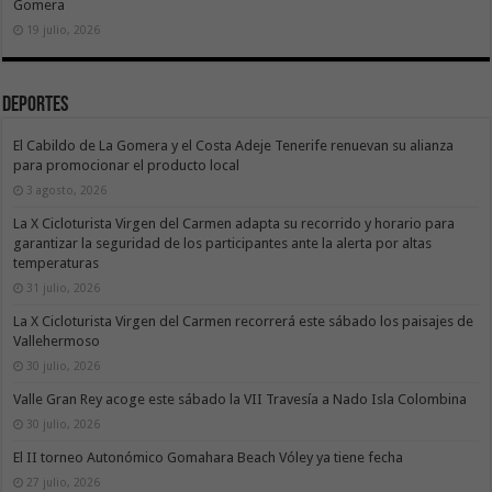
Gomera
19 julio, 2026
Deportes
El Cabildo de La Gomera y el Costa Adeje Tenerife renuevan su alianza
para promocionar el producto local
3 agosto, 2026
La X Cicloturista Virgen del Carmen adapta su recorrido y horario para
garantizar la seguridad de los participantes ante la alerta por altas
temperaturas
31 julio, 2026
La X Cicloturista Virgen del Carmen recorrerá este sábado los paisajes de
Vallehermoso
30 julio, 2026
Valle Gran Rey acoge este sábado la VII Travesía a Nado Isla Colombina
30 julio, 2026
El II torneo Autonómico Gomahara Beach Vóley ya tiene fecha
27 julio, 2026