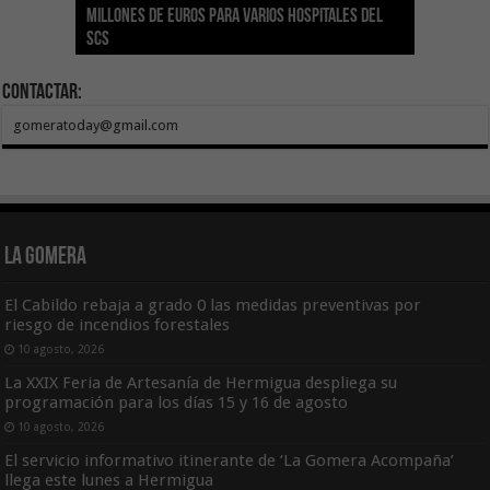
millones de euros para varios hospitales del
Índice de Transparencia de Canarias por cuarto
POSEICAN-Pesca al sector por valor de 7,09 M€
adhesión a la Red de Refugios Climáticos de
vivienda protegida en régimen de alquiler
los centros de salud con el impulso de la
SCS
año consecutivo
tras aumentar las cuantías
Canarias
asequible de Tenerife
ecografía clínica
Contactar:
gomeratoday@gmail.com
La Gomera
El Cabildo rebaja a grado 0 las medidas preventivas por
riesgo de incendios forestales
10 agosto, 2026
La XXIX Feria de Artesanía de Hermigua despliega su
programación para los días 15 y 16 de agosto
10 agosto, 2026
El servicio informativo itinerante de ‘La Gomera Acompaña’
llega este lunes a Hermigua