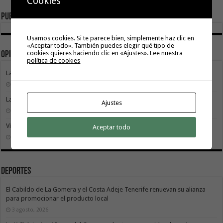
Cookies
Publicidad
Usamos cookies. Si te parece bien, simplemente haz clic en
«Aceptar todo». También puedes elegir qué tipo de
cookies quieres haciendo clic en «Ajustes».
Lee nuestra
Opinión
política de cookies
La movilidad también construye isla
9 agosto, 2026
La Gomera transforma su modelo energético
Ajustes
2 agosto, 2026
Vivir donde se estudia: una cuestión de igualdad entre islas
Aceptar todo
26 julio, 2026
Deportes
El Cabildo de La Gomera y el Costa Adeje Tenerife renuevan su alianza
para promocionar el producto local
3 agosto, 2026