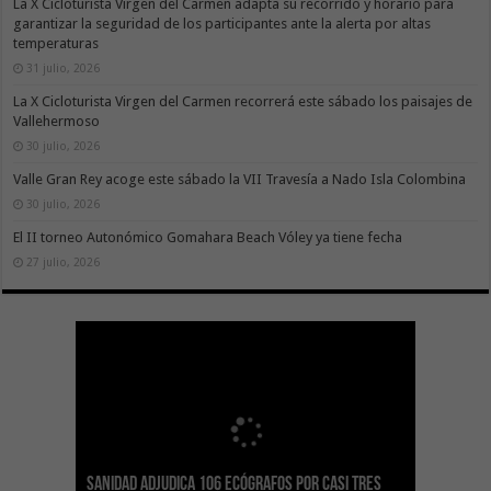
La X Cicloturista Virgen del Carmen adapta su recorrido y horario para
garantizar la seguridad de los participantes ante la alerta por altas
temperaturas
31 julio, 2026
La X Cicloturista Virgen del Carmen recorrerá este sábado los paisajes de
Vallehermoso
30 julio, 2026
Valle Gran Rey acoge este sábado la VII Travesía a Nado Isla Colombina
30 julio, 2026
El II torneo Autonómico Gomahara Beach Vóley ya tiene fecha
27 julio, 2026
Sanidad adjudica 106 ecógrafos por casi tres
Gesplan logra la máxima puntuación en el
El Gobierno canario concede ayudas del
Transición Ecológica coordina con Ashotel su
Visocan incorpora 170 pisos a su parque de
Sanidad refuerza la capacidad diagnóstica de