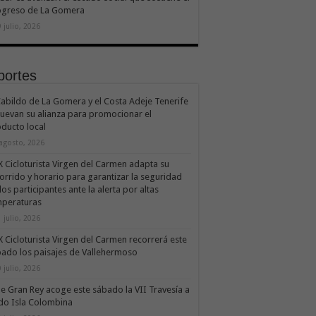
ogreso de La Gomera
 julio, 2026
portes
Cabildo de La Gomera y el Costa Adeje Tenerife
uevan su alianza para promocionar el
ducto local
 agosto, 2026
X Cicloturista Virgen del Carmen adapta su
orrido y horario para garantizar la seguridad
los participantes ante la alerta por altas
mperaturas
 julio, 2026
X Cicloturista Virgen del Carmen recorrerá este
ado los paisajes de Vallehermoso
 julio, 2026
le Gran Rey acoge este sábado la VII Travesía a
do Isla Colombina