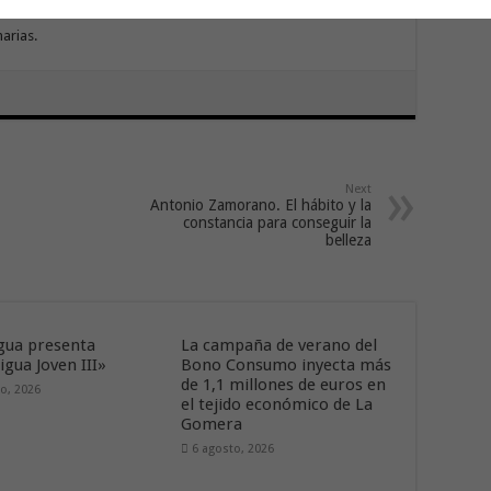
al del Servicio de Promoción de la Salud de la Dirección
arias.
Next
Antonio Zamorano. El hábito y la
constancia para conseguir la
belleza
ua presenta
La campaña de verano del
gua Joven III»
Bono Consumo inyecta más
de 1,1 millones de euros en
o, 2026
el tejido económico de La
Gomera
6 agosto, 2026