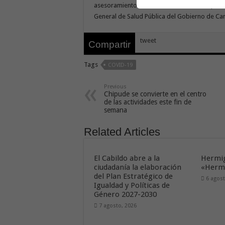
asesoramiento en todo momento con el person
General de Salud Pública del Gobierno de Can
tweet
Compartir
Tags
COVID-19
Previous
Chipude se convierte en el centro
de las actividades este fin de
semana
Related Articles
El Cabildo abre a la
Hermig
ciudadanía la elaboración
«Hermi
del Plan Estratégico de
6 agost
Igualdad y Políticas de
Género 2027-2030
7 agosto, 2026