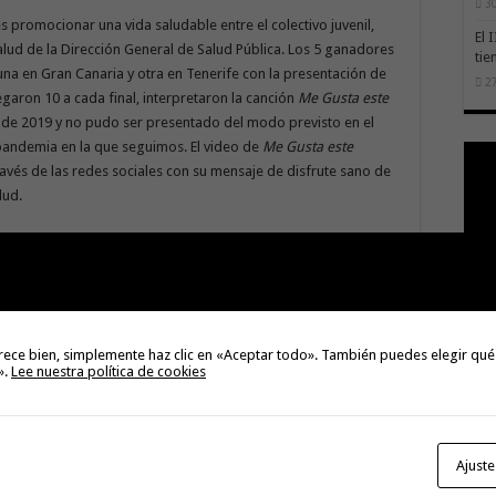
30
s promocionar una vida saludable entre el colectivo juvenil,
El 
lud de la Dirección General de Salud Pública. Los 5 ganadores
tie
una en Gran Canaria y otra en Tenerife con la presentación de
27
egaron 10 a cada final, interpretaron la canción
Me Gusta este
 de 2019 y no pudo ser presentado del modo previsto en el
 pandemia en la que seguimos. El video de
Me Gusta este
vés de las redes sociales con su mensaje de disfrute sano de
alud.
 tres spots que utilizan la misma base musical de la canción
lescentes, en su propio lenguaje y en sus canales de
antener siempre las medidas de prevención básicas frente a la
ntener una distancia interpersonal de al menos 1,5 metros, la
uentar espacios al aire libre y el resto de las recomendaciones
rece bien, simplemente haz clic en «Aceptar todo». También puedes elegir qué
i no lo hacen no solo pueden enfermar ellos, sino que pueden
».
Lee nuestra política de cookies
s familiares, además de a sus amigos. Además, se han creado 7
Con
os 3 spots.
go
 nuestros jóvenes canarios para hacer llegar las medidas de
Ajuste
 siempre preservando su rigor científico, contando con el