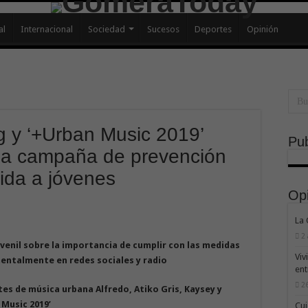
al
Internacional
Sociedad
Sucesos
Deportes
Opinión
g y ‘+Urban Music 2019’
Pub
a campaña de prevención
ida a jóvenes
Op
La
2
juvenil sobre la importancia de cumplir con las medidas
Viv
entalmente en r​edes sociales y radio
ent
26
es de música urbana Alfredo, Atiko Gris, Kaysey y
 Music 2019’
Cui