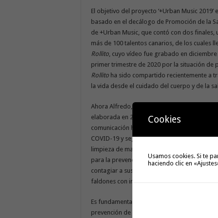
El objetivo del proyecto ‘+Urban Music 2019’ e
basado en el decálogo de Promoción de la Sa
de +Urban Music, que contó con dos finales, 
más de 100 talentos canarios, de los cuales ll
Rollito
, cuyo vídeo fue grabado en diciembre
primer trimestre de 2020 por la situación de
Rollito
ha sido compartido recientemente a tra
la vida desde el cuidado del cuerpo y de la s
Ahora Alfredo, Atiko Gris, Kaysey y Mirror, en
elaborada en 2019, recuerdan a jóvenes y ado
Cookies
comunicación habituales, la importancia de m
COVID-19 y seguir las recomendaciones de ma
limpieza de manos, el uso de mascarillas, frec
Usamos cookies. Si te pa
para la prevención de la COVID-19, porque s
haciendo clic en «Ajustes
contagiar a sus padres, a sus abuelos u otro
faldones con información complementaria a l
Es fundamental en estos momentos contar con
prevención de la COVId-19, a su manera, pero