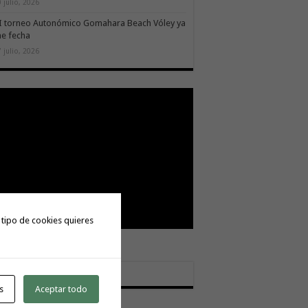
 julio, 2026
II torneo Autonómico Gomahara Beach Vóley ya
ne fecha
 julio, 2026
 tipo de cookies quieres
tactar:
meratoday@gmail.com
s
Aceptar todo