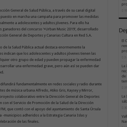
pr
ección General de Salud Pública, a través de su canal digital
19
 ha puesto en marcha una campaña para promover las medidas
palmente a adolescentes y adultos jóvenes. Para ello ha
tes ganadores del concurso ‘+Urban Music 2019’, desarrollado
De
cción General de Deportes y Canarias Cultura en Red S.A.
El 
ren
ito de la Salud Pública actual destaca enormemente la
pro
s indican que los adolescentes y adultos jóvenes tienen las
3
alquier otro grupo de edad y pueden propagar la enfermedad
sarrollar una enfermedad grave, pero aún así se pueden dar
La 
rec
ad.
de 
te
difundirá fundamentalmente en redes sociales y radio durante
31
tes de música urbana Alfredo, Atiko Gris, Kaysey y Mirror,
La 
royecto colaborativo entre la Dirección General de Deportes
sáb
ón con el Servicio de Promoción de la Salud de la Dirección
30
 FM, que contó con el apoyo del ayuntamiento de Santa Úrsula
a -municipios adheridos a la Estrategia Canaria Islas y
Val
lebración de las finales.
Na