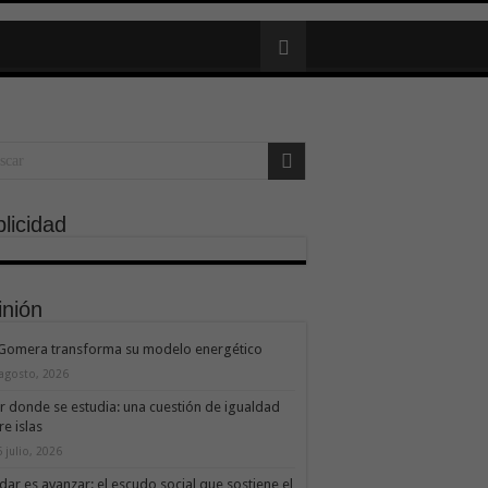
licidad
inión
 Gomera transforma su modelo energético
 agosto, 2026
ir donde se estudia: una cuestión de igualdad
re islas
 julio, 2026
dar es avanzar: el escudo social que sostiene el