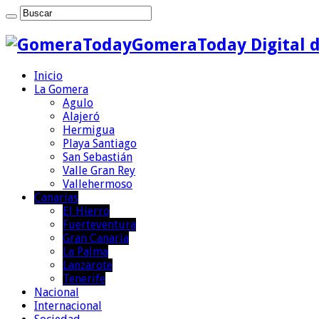
GomeraToday Digital d
Inicio
La Gomera
Agulo
Alajeró
Hermigua
Playa Santiago
San Sebastián
Valle Gran Rey
Vallehermoso
Canarias
El Hierro
Fuerteventura
Gran Canaria
La Palma
Lanzarote
Tenerife
Nacional
Internacional