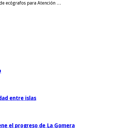
n de ecógrafos para Atención …
o
dad entre islas
iene el progreso de La Gomera