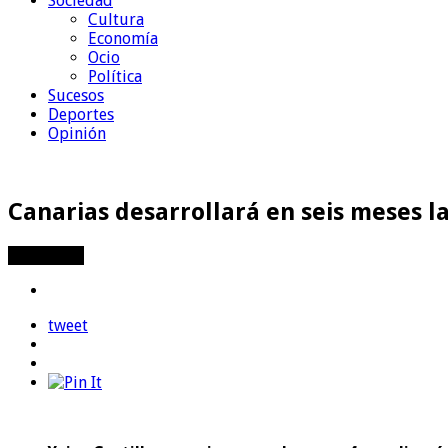
Sociedad
Cultura
Economía
Ocio
Política
Sucesos
Deportes
Opinión
Canarias desarrollará en seis meses l
Compartir
tweet