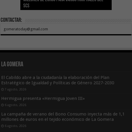
SCS
año consecutivo
tras aumentar las cuantías
Canarias
asequible de Tenerife
ecografía clínica
Contactar:
gomeratoday@gmail.com
La Gomera
El Cabildo abre a la ciudadanía la elaboración del Plan
Estratégico de Igualdad y Políticas de Género 2027-2030
7 agosto, 2026
Hermigua presenta «Hermigua Joven III»
6 agosto, 2026
La campaña de verano del Bono Consumo inyecta más de 1,1
millones de euros en el tejido económico de La Gomera
6 agosto, 2026