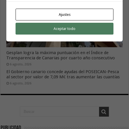
Ajustes
Aceptar todo
Gesplan logra la máxima puntuación en el Índice de
Transparencia de Canarias por cuarto año consecutivo
6 agosto, 2026
El Gobierno canario concede ayudas del POSEICAN-Pesca
al sector por valor de 7,09 M€ tras aumentar las cuantías
6 agosto, 2026
Publicidad