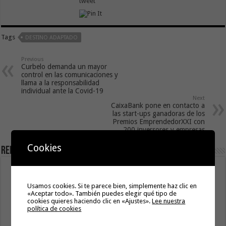
tweet
Tags
DESTINO ADAPTADO
Previous
Curbelo demanda un mayor
control en las comunicaciones y
llama a la responsabilidad
individual ante la Covid-19
Next
CaixaBank pone en contacto a
las start-ups ganadoras de los
Premios EmprendedorXXI con
200 inversores y empresas
Cookies
Related Articles
Sanidad adjudica 106 ecógrafos por casi tres millones de
euros para varios hospitales del SCS
Usamos cookies. Si te parece bien, simplemente haz clic en
7 agosto, 2026
«Aceptar todo». También puedes elegir qué tipo de
cookies quieres haciendo clic en «Ajustes».
Lee nuestra
política de cookies