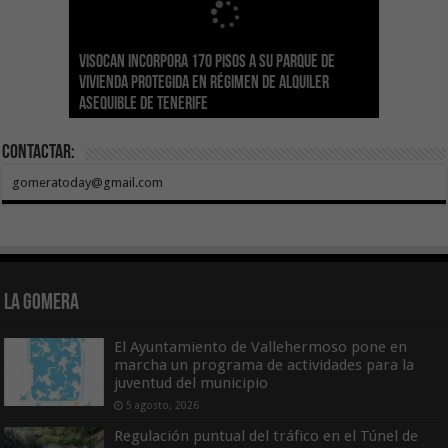
Visocan incorpora 170 pisos a su parque de
Sanidad refuerza la capacidad diagnóstica de
Transición despliega un sistema fotovoltaico
La ESSSCAN inicia la formación en primeros
El Gobierno de Canarias concede ayudas por
vivienda protegida en régimen de alquiler
los centros de salud con el impulso de la
El Gobierno de Canarias convoca el Concurso de
autónomo en los edificios del Parque Nacional
auxilios para árbitros deportivos dentro del
valor de 1,19M€ a las Cofradías de Pescadores
asequible de Tenerife
ecografía clínica
Sal Marina Agrocanarias 2026
del Teide
Proyecto Ganar
para sufragar sus gastos corrientes
Contactar:
gomeratoday@gmail.com
La Gomera
El Ayuntamiento de Vallehermoso pone en
marcha un programa de actividades para la
juventud del municipio
5 agosto, 2026
Regulación puntual del tráfico en el Túnel de