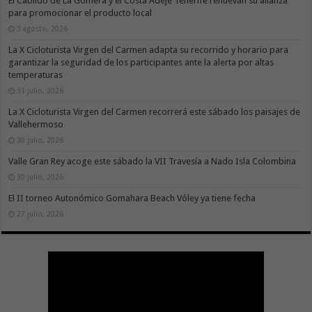
El Cabildo de La Gomera y el Costa Adeje Tenerife renuevan su alianza
para promocionar el producto local
3 agosto, 2026
La X Cicloturista Virgen del Carmen adapta su recorrido y horario para
garantizar la seguridad de los participantes ante la alerta por altas
temperaturas
31 julio, 2026
La X Cicloturista Virgen del Carmen recorrerá este sábado los paisajes de
Vallehermoso
30 julio, 2026
Valle Gran Rey acoge este sábado la VII Travesía a Nado Isla Colombina
30 julio, 2026
El II torneo Autonómico Gomahara Beach Vóley ya tiene fecha
27 julio, 2026