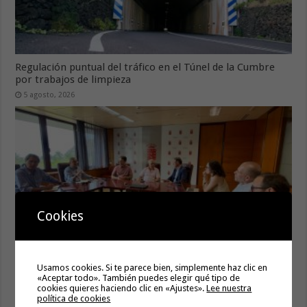
Regulación puntual del tráfico en el Túnel de la Cumbre
por trabajos de limpieza
5 agosto, 2026
Cookies
La Oficina de Proyectos Estratégicos del Gobierno de
Usamos cookies. Si te parece bien, simplemente haz clic en
«Aceptar todo». También puedes elegir qué tipo de
Canarias y el Cabildo de La Gomera exploran vías para
cookies quieres haciendo clic en «Ajustes».
Lee nuestra
impulsar nuevas iniciativas estratégicas en la isla
política de cookies
5 agosto, 2026