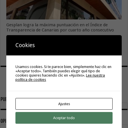
Gesplan logra la máxima puntuación en el Índice de
Transparencia de Canarias por cuarto año consecutivo
6 agosto, 2026
El Gobierno canario concede ayudas del POSEICAN-Pesca
Cookies
al sector por valor de 7,09 M€ tras aumentar las cuantías
6 agosto, 2026
Usamos cookies. Si te parece bien, simplemente haz clic en
«Aceptar todo». También puedes elegir qué tipo de
cookies quieres haciendo clic en «Ajustes».
Lee nuestra
política de cookies
Publicidad
Ajustes
Aceptar todo
Opinión