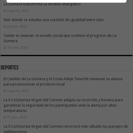
La Gomera transforma su modelo energético
2 agosto, 2026
Vivir donde se estudia: una cuestión de igualdad entre islas
26 julio, 2026
Cuidar es avanzar: el escudo social que sostiene el progreso de La
Gomera
19 julio, 2026
Deportes
El Cabildo de La Gomera y el Costa Adeje Tenerife renuevan su alianza
para promocionar el producto local
3 agosto, 2026
La X Cicloturista Virgen del Carmen adapta su recorrido y horario para
garantizar la seguridad de los participantes ante la alerta por altas
temperaturas
31 julio, 2026
La X Cicloturista Virgen del Carmen recorrerá este sábado los paisajes de
Vallehermoso