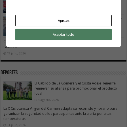
2 agosto, 2026
Vivir donde se estudia: una cuestión de igualdad entre
Ajustes
islas
26 julio, 2026
Aceptar todo
Cuidar es avanzar: el escudo social que sostiene el progreso de La
Gomera
19 julio, 2026
Deportes
El Cabildo de La Gomera y el Costa Adeje Tenerife
renuevan su alianza para promocionar el producto
local
3 agosto, 2026
La X Cicloturista Virgen del Carmen adapta su recorrido y horario para
garantizar la seguridad de los participantes ante la alerta por altas
temperaturas
31 julio, 2026