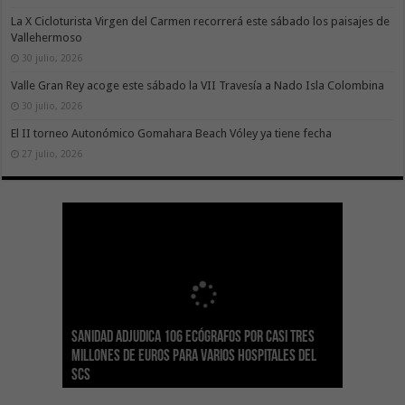
La X Cicloturista Virgen del Carmen recorrerá este sábado los paisajes de
Vallehermoso
30 julio, 2026
Valle Gran Rey acoge este sábado la VII Travesía a Nado Isla Colombina
30 julio, 2026
El II torneo Autonómico Gomahara Beach Vóley ya tiene fecha
27 julio, 2026
Sanidad adjudica 106 ecógrafos por casi tres
Gesplan logra la máxima puntuación en el
El Gobierno canario concede ayudas del
Transición Ecológica coordina con Ashotel su
Visocan incorpora 170 pisos a su parque de
Sanidad refuerza la capacidad diagnóstica de
millones de euros para varios hospitales del
Índice de Transparencia de Canarias por cuarto
POSEICAN-Pesca al sector por valor de 7,09 M€
adhesión a la Red de Refugios Climáticos de
vivienda protegida en régimen de alquiler
los centros de salud con el impulso de la
SCS
año consecutivo
tras aumentar las cuantías
Canarias
asequible de Tenerife
ecografía clínica