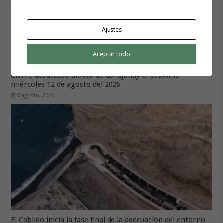
Ajustes
El servicio informativo itinerante de ‘La Gomera
Acompaña’ llega este lunes a Hermigua
Aceptar todo
8 agosto, 2026
Cierre del acceso al Alto de Garajonay el próximo
miércoles 12 de agosto del 2026
8 agosto, 2026
El Cabildo inicia la fase final de la adecuación del entorno