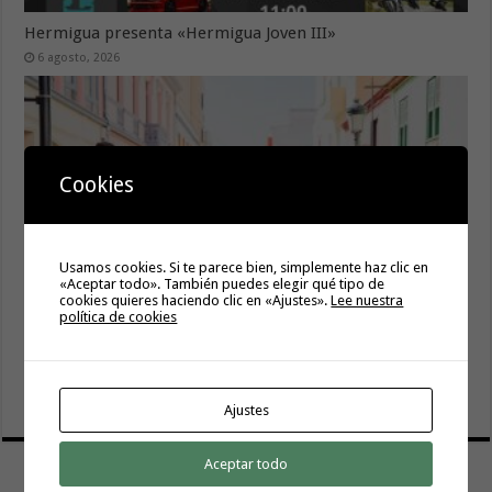
Hermigua presenta «Hermigua Joven III»
6 agosto, 2026
Cookies
Usamos cookies. Si te parece bien, simplemente haz clic en
«Aceptar todo». También puedes elegir qué tipo de
cookies quieres haciendo clic en «Ajustes».
Lee nuestra
política de cookies
La campaña de verano del Bono Consumo inyecta más de
1,1 millones de euros en el tejido económico de La
Gomera
6 agosto, 2026
Ajustes
Aceptar todo