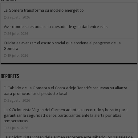
La Gomera transforma su modelo energético
2 agosto, 2026
Vivir donde se estudia: una cuestión de igualdad entre islas
26 julio, 2026
Cuidar es avanzar: el escudo social que sostiene el progreso de La
Gomera
19 julio, 2026
Deportes
El Cabildo de La Gomera y el Costa Adeje Tenerife renuevan su alianza
para promocionar el producto local
3 agosto, 2026
La X Cicloturista Virgen del Carmen adapta su recorrido y horario para
garantizar la seguridad de los participantes ante la alerta por altas
temperaturas
31 julio, 2026
La X Cicloturista Virgen del Carmen recorrerá este sábado los paisajes de