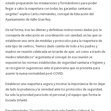
estado preparando las instalaciones y formándonos para poder
Necesarias
llegar a cabo la reapertura con todas las garantías sanitarias
Estas
exigidas” explica Carlos Hernández, concejal de Educación del
cookies no
son
Ayuntamiento de Valle Gran Rey.
opcionales.
Son
De tal forma, tras las últimas y definitivas instrucciones dadas por la
necesarias
para que
consejería de educación en coordinación con sanidad, en las que se
funcione la
establecen una serie de medidas y protocolos para la reapertura de
web.
este tipo de centros, “hemos dado cuenta de todo a los padres y
madres en reunión celebrada en la tarde de ayer, así como a través de
Estadísticas
medios telemáticos” argumenta el concejal. En esa reunión se
Para que
expusieron las normas establecidas de seguridad sanitaria e higiene y
podamos
se recogieron sugerencias ante el panorama que se presenta para
mejorar la
funcionalidad
asumir la nueva normalidad post-COVID.
y estructura
de la web, en
base a cómo
Establecer una reapertura segura y mostrar la importancia de no dejar
se usa la
de lado la prudencia y la seriedad ante los protocolos de seguridad,
web.
ha sido la prioridad para todo el personal y el equipo que forma la
Escuela Infantil.
Experiencia
Para que
Para Hernández, “la conciliación de la vida familiar y laboral, la