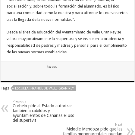
nuestra web
socialización y, sobre todo, la formación del alumnado, es básico
funcione lo
mejor posible
para una comunidad como la nuestra y para afrontar los nuevos retos
durante tu
tras la llegada de la nueva normalidad”.
visita. Si
rechaza estas
cookies,
Desde el área de educación del Ayuntamiento de Valle Gran Rey se
algunas
valora muy positivamente la reapertura y se insiste en la prudencia y
funcionalidades
desaparecerán
responsabilidad de padres y madres y personal para el cumplimiento
de la web.
de las nuevas normas establecidas.
tweet
Marketing
Al compartir tus
intereses y
comportamiento
mientras visitas
Tags
ESCUELA INFANTIL DE VALLE GRAN REY
nuestro sitio,
aumentas la
posibilidad de
Previous
ver contenido y
Curbelo pide al Estado autorizar
ofertas
también a cabildos y
personalizados.
ayuntamientos de Canarias el uso
del superávit
Next
Melodie Mendoza pide que las
familias monoparentales puedan