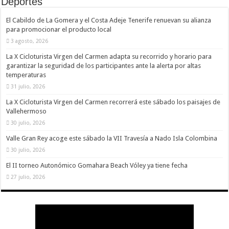
Deportes
El Cabildo de La Gomera y el Costa Adeje Tenerife renuevan su alianza
para promocionar el producto local
3 agosto, 2026
La X Cicloturista Virgen del Carmen adapta su recorrido y horario para
garantizar la seguridad de los participantes ante la alerta por altas
temperaturas
31 julio, 2026
La X Cicloturista Virgen del Carmen recorrerá este sábado los paisajes de
Vallehermoso
30 julio, 2026
Valle Gran Rey acoge este sábado la VII Travesía a Nado Isla Colombina
30 julio, 2026
El II torneo Autonómico Gomahara Beach Vóley ya tiene fecha
27 julio, 2026