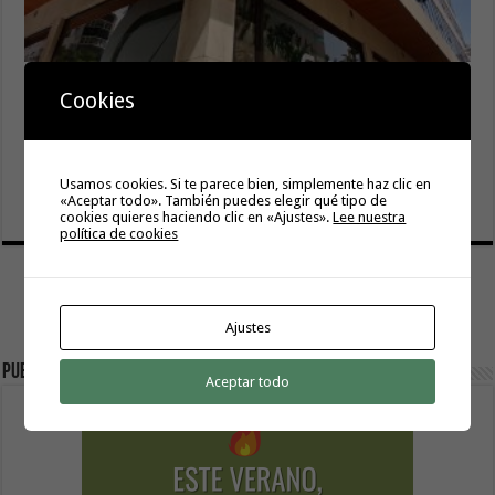
Gesplan logra la máxima puntuación en el Índice de
Cookies
Transparencia de Canarias por cuarto año consecutivo
6 agosto, 2026
El Gobierno canario concede ayudas del POSEICAN-Pesca
al sector por valor de 7,09 M€ tras aumentar las cuantías
Usamos cookies. Si te parece bien, simplemente haz clic en
«Aceptar todo». También puedes elegir qué tipo de
6 agosto, 2026
cookies quieres haciendo clic en «Ajustes».
Lee nuestra
política de cookies
Ajustes
Publicidad
Aceptar todo