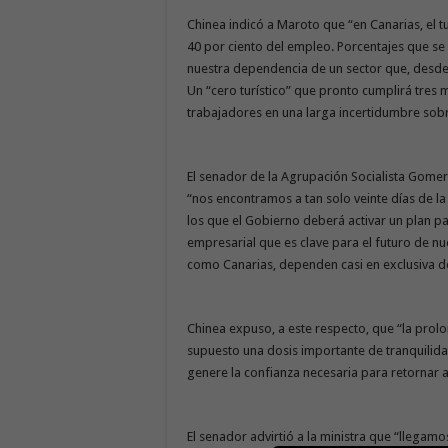
Chinea indicó a Maroto que “en Canarias, el t
40 por ciento del empleo. Porcentajes que se 
nuestra dependencia de un sector que, desde
Un “cero turístico” que pronto cumplirá tres
trabajadores en una larga incertidumbre sobr
El senador de la Agrupación Socialista Gome
“nos encontramos a tan solo veinte días de la 
los que el Gobierno deberá activar un plan pa
empresarial que es clave para el futuro de nue
como Canarias, dependen casi en exclusiva d
Chinea expuso, a este respecto, que “la prol
supuesto una dosis importante de tranquilidad
genere la confianza necesaria para retornar a
El senador advirtió a la ministra que “llegamos