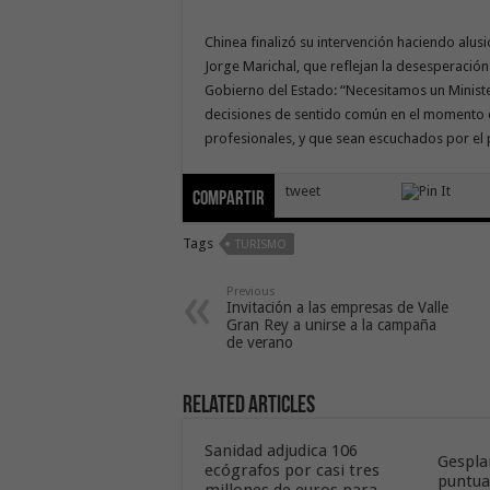
Chinea finalizó su intervención haciendo alus
Jorge Marichal, que reflejan la desesperació
Gobierno del Estado: “Necesitamos un Ministe
decisiones de sentido común en el momento en
profesionales, y que sean escuchados por el 
tweet
Compartir
Tags
TURISMO
Previous
Invitación a las empresas de Valle
Gran Rey a unirse a la campaña
de verano
Related Articles
Sanidad adjudica 106
Gespla
ecógrafos por casi tres
puntua
millones de euros para