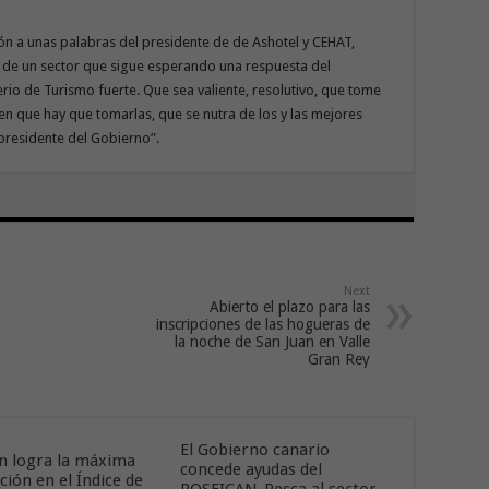
ión a unas palabras del presidente de de Ashotel y CEHAT,
n de un sector que sigue esperando una respuesta del
rio de Turismo fuerte. Que sea valiente, resolutivo, que tome
 que hay que tomarlas, que se nutra de los y las mejores
presidente del Gobierno”.
Next
Abierto el plazo para las
inscripciones de las hogueras de
la noche de San Juan en Valle
Gran Rey
El Gobierno canario
n logra la máxima
concede ayudas del
ción en el Índice de
POSEICAN-Pesca al sector