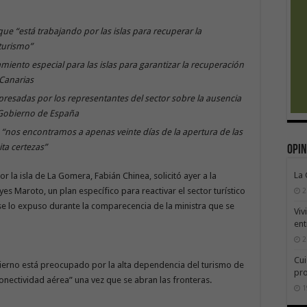
e “está trabajando por las islas para recuperar la
turismo”
amiento especial para las islas para garantizar la recuperación
Canarias
xpresadas por los representantes del sector sobre la ausencia
 Gobierno de España
“nos encontramos a apenas veinte días de la apertura de las
ita certezas”
Opin
La
or la isla de La Gomera, Fabián Chinea, solicitó ayer a la
es Maroto, un plan específico para reactivar el sector turístico
2
e lo expuso durante la comparecencia de la ministra que se
Viv
ent
2
Cui
bierno está preocupado por la alta dependencia del turismo de
pr
conectividad aérea” una vez que se abran las fronteras.
1