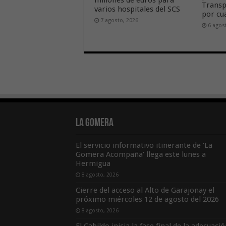
Transp
varios hospitales del SCS
por cu
7 agosto, 2026
6 agos
La Gomera
El servicio informativo itinerante de ‘La
Gomera Acompaña’ llega este lunes a
Hermigua
8 agosto, 2026
Cierre del acceso al Alto de Garajonay el
próximo miércoles 12 de agosto del 2026
8 agosto, 2026
El Cabildo inicia la fase final de la adecuaci