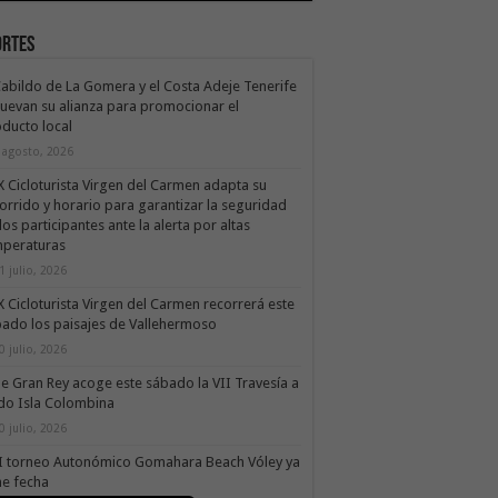
ortes
Cabildo de La Gomera y el Costa Adeje Tenerife
uevan su alianza para promocionar el
ducto local
 agosto, 2026
X Cicloturista Virgen del Carmen adapta su
orrido y horario para garantizar la seguridad
los participantes ante la alerta por altas
mperaturas
1 julio, 2026
X Cicloturista Virgen del Carmen recorrerá este
ado los paisajes de Vallehermoso
0 julio, 2026
le Gran Rey acoge este sábado la VII Travesía a
do Isla Colombina
0 julio, 2026
II torneo Autonómico Gomahara Beach Vóley ya
ne fecha