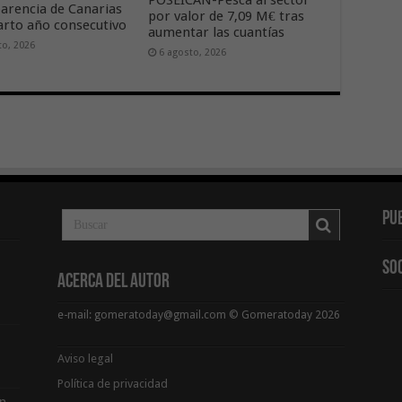
arencia de Canarias
por valor de 7,09 M€ tras
arto año consecutivo
aumentar las cuantías
to, 2026
6 agosto, 2026
Pu
So
Acerca del Autor
e-mail: gomeratoday@gmail.com © Gomeratoday 2026
Aviso legal
Política de privacidad
ón