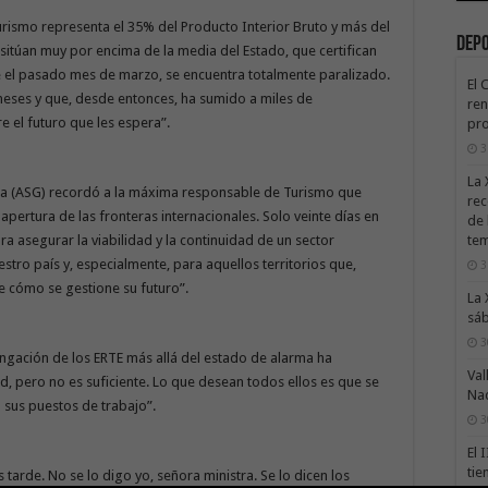
urismo representa el 35% del Producto Interior Bruto y más del
Dep
sitúan muy por encima de la media del Estado, que certifican
 el pasado mes de marzo, se encuentra totalmente paralizado.
El 
 meses y que, desde entonces, ha sumido a miles de
ren
e el futuro que les espera”.
pro
3
La 
ra (ASG) recordó a la máxima responsable de Turismo que
rec
apertura de las fronteras internacionales. Solo veinte días en
de 
te
ra asegurar la viabilidad y la continuidad de un sector
stro país y, especialmente, para aquellos territorios que,
3
e cómo se gestione su futuro”.
La 
sáb
3
ongación de los ERTE más allá del estado de alarma ha
Val
, pero no es suficiente. Lo que desean todos ellos es que se
Na
 sus puestos de trabajo”.
3
El 
tie
 tarde. No se lo digo yo, señora ministra. Se lo dicen los