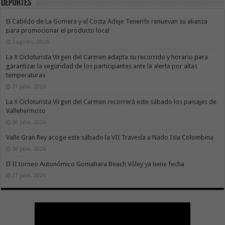
Deportes
El Cabildo de La Gomera y el Costa Adeje Tenerife renuevan su alianza
para promocionar el producto local
3 agosto, 2026
La X Cicloturista Virgen del Carmen adapta su recorrido y horario para
garantizar la seguridad de los participantes ante la alerta por altas
temperaturas
31 julio, 2026
La X Cicloturista Virgen del Carmen recorrerá este sábado los paisajes de
Vallehermoso
30 julio, 2026
Valle Gran Rey acoge este sábado la VII Travesía a Nado Isla Colombina
30 julio, 2026
El II torneo Autonómico Gomahara Beach Vóley ya tiene fecha
27 julio, 2026