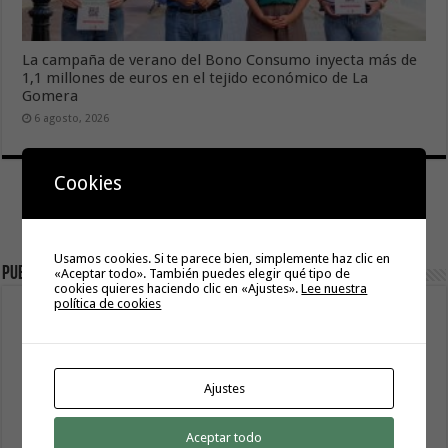
La campaña de verano del Bono Consumo inyecta más de
1,1 millones de euros en el tejido económico de La
Gomera
6 agosto, 2026
Cookies
Usamos cookies. Si te parece bien, simplemente haz clic en
Publicidad
«Aceptar todo». También puedes elegir qué tipo de
cookies quieres haciendo clic en «Ajustes».
Lee nuestra
política de cookies
Ajustes
Aceptar todo