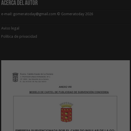
Acerca del Autor
e-mail: gomeratoday@gmail.com © Gomeratoday 2026
Aviso legal
Política de privacidad