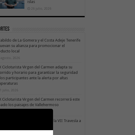
islas
26 julio, 2026
ortes
Cabildo de La Gomera y el Costa Adeje Tenerife
uevan su alianza para promocionar el
ducto local
 agosto, 2026
X Cicloturista Virgen del Carmen adapta su
orrido y horario para garantizar la seguridad
los participantes ante la alerta por altas
mperaturas
1 julio, 2026
X Cicloturista Virgen del Carmen recorrerá este
ado los paisajes de Vallehermoso
0 julio, 2026
le Gran Rey acoge este sábado la VII Travesía a
do Isla Colombina
0 julio, 2026