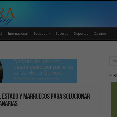
al
Internacional
Sociedad
Sucesos
Deportes
Opinión
Publ
el Estado y Marruecos para solucionar
canarias