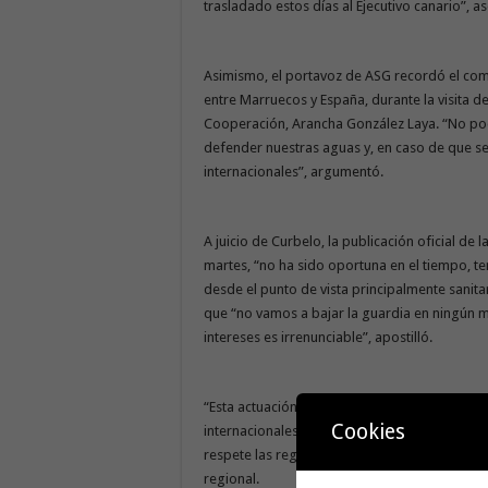
trasladado estos días al Ejecutivo canario”, a
Asimismo, el portavoz de ASG recordó el co
entre Marruecos y España, durante la visita d
Cooperación, Arancha González Laya. “No pod
defender nuestras aguas y, en caso de que se
internacionales”, argumentó.
A juicio de Curbelo, la publicación oficial de
martes, “no ha sido oportuna en el tiempo, te
desde el punto de vista principalmente sanita
que “no vamos a bajar la guardia en ningún 
intereses es irrenunciable”, apostilló.
“Esta actuación del Reino de Marruecos es una
Cookies
internacionales; un oportunismo político impr
respete las reglas de juego del derecho inter
regional.