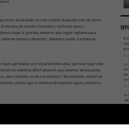
severó.
mpromiso alcanzando en este sentido el pasado mes de enero
e la ministra de Asuntos Exteriores, Unión Europea y
Dep
emos bajar la guardia, tenemos que seguir vigilante para
El 
 vulneren nuestros derechos, debemos acudir a instancias
ren
pro
3
 las leyes aprobadas por el parlamento alauí, que tuvo lugar este
La 
rec
niendo en cuenta la difícil situación que estamos atravesando,
de 
rio, pero también social y económico”. No obstante, insistió en
te
momento, puesto que la defensa de nuestras aguas y nuestros
3
La 
sáb
3
 injerencia intolerable que la han de frenar los organismos
opio de un país vecino y, por lo tanto, debemos exigir que
Val
nacional”, concluyó el portavoz de ASG en el Parlamento
Na
3