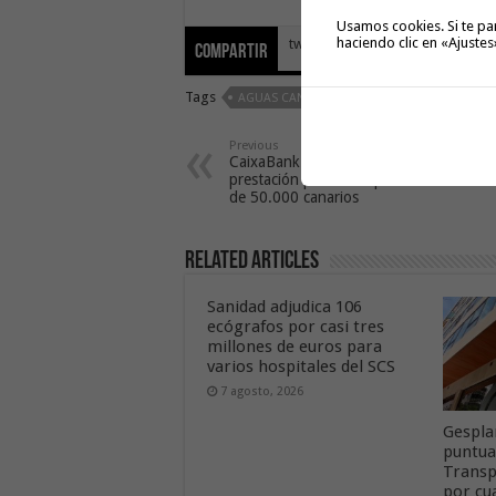
Usamos cookies. Si te pa
haciendo clic en «Ajustes
tweet
Compartir
Tags
AGUAS CANARIAS
Previous
CaixaBank adelantará la
prestación por desempleo a más
de 50.000 canarios
Related Articles
Sanidad adjudica 106
ecógrafos por casi tres
millones de euros para
varios hospitales del SCS
7 agosto, 2026
Gespla
puntua
Transp
por cu