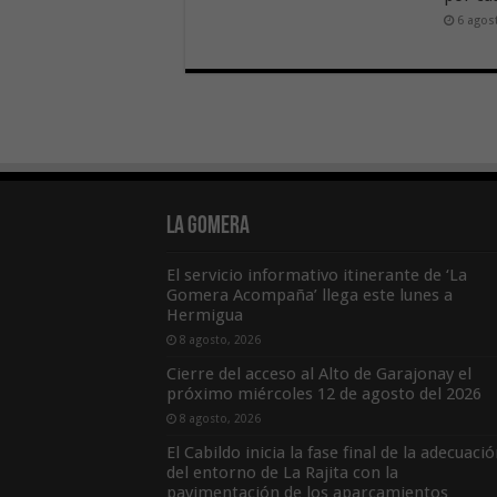
6 agos
La Gomera
El servicio informativo itinerante de ‘La
Gomera Acompaña’ llega este lunes a
Hermigua
8 agosto, 2026
Cierre del acceso al Alto de Garajonay el
próximo miércoles 12 de agosto del 2026
8 agosto, 2026
El Cabildo inicia la fase final de la adecuaci
del entorno de La Rajita con la
pavimentación de los aparcamientos